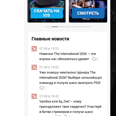
АЧАТЬ НА
СМОТРЕТЬ
УЧАСТВОВАТЬ
IOS
Главные новости
07.08 в 19:23
Новички The International 2026 — эти
игроки нас обязательно удивят
2
07.08 в 19:02
Уже знаешь чемпиона турнира The
International 2026? Выбери сильнейшую
команду и получи шанс выиграть PS5!
1
07.08 в 18:42
Vasilisa или by_Owl — кому
принадлежит твое сердечко? Участвуй
в битве стримеров и получи шанс