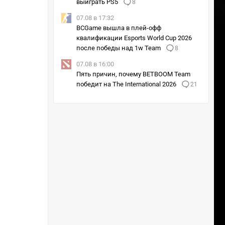
выиграть PS5
8
07.08 в 17:32
BCGame вышла в плей-офф
квалификации Esports World Cup 2026
после победы над 1w Team
8
07.08 в 16:00
Пять причин, почему BETBOOM Team
победит на The International 2026
21