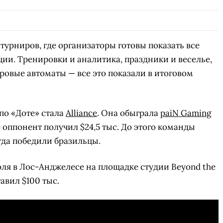
СКАЧАТЬ НА
СК
ЙТИ
ВЫБРАТЬ
ANDROID
турниров, где организаторы готовы показать все
ии. Тренировки и аналитика, праздники и веселье,
ровые автоматы — все это показали в итоговом
по «Доте» стала
Alliance
. Она
обыграла
paiN Gaming
Ее оппонент получил $24,5 тыс. До этого команды
гда победили бразильцы.
юля в Лос-Анджелесе на площадке студии Beyond the
авил $100 тыс.