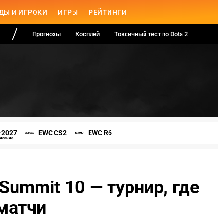
ДЫ И ИГРОКИ
ИГРЫ
РЕЙТИНГИ
Прогнозы
Косплей
Токсичный тест по Dota 2
-2027
EWC CS2
EWC R6
писание
Summit 10 — турнир, где
матчи