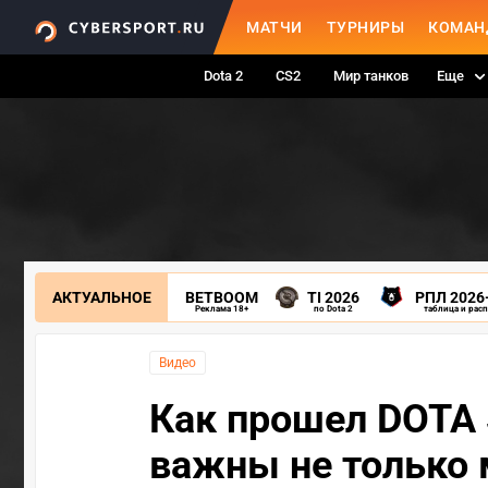
МАТЧИ
ТУРНИРЫ
КОМАН
Dota 2
CS2
Мир танков
Еще
АКТУАЛЬНОЕ
BETBOOM
TI 2026
РПЛ 2026
Реклама 18+
по Dota 2
таблица и рас
Видео
Как прошел DOTA 
важны не только 