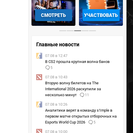
АЧАТЬ НА
СМОТРЕТЬ
УЧАСТВОВАТЬ
IOS
Главные новости
07.08 в 12:47
В CS2 прошла крупная волна банов
5
07.08 в 10:43
Вторую волну билетов на The
International 2026 раскупили за
несколько минут
11
07.08 в 10:26
Аналитики верят в команду s1mple в
первом матче открытых отборочных на
Esports World Cup 2026
5
07.08 в 10:00