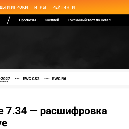
ДЫ И ИГРОКИ
ИГРЫ
РЕЙТИНГИ
Прогнозы
Косплей
Токсичный тест по Dota 2
-2027
EWC CS2
EWC R6
писание
е 7.34 — расшифровка
ve