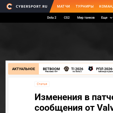
МАТЧИ
ТУРНИРЫ
КОМАН
Dota 2
CS2
Мир танков
Еще
АКТУАЛЬНОЕ
BETBOOM
TI 2026
РПЛ 2026
Реклама 18+
по Dota 2
таблица и рас
Статья
Изменения в патч
сообщения от Val