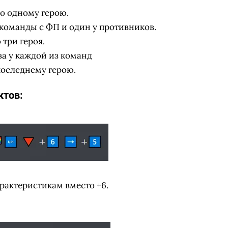
о одному герою.
у команды с ФП и один у противников.
 три героя.
ва у каждой из команд
последнему герою.
ктов:
арактеристикам вместо +6.