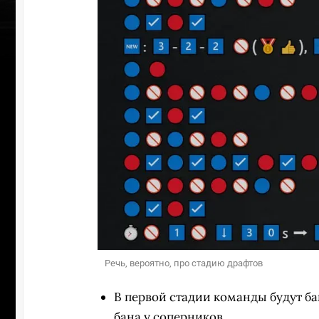
Речь, вероятно, про стадию драфтов
В первой стадии команды будут ба
бана у соперников.