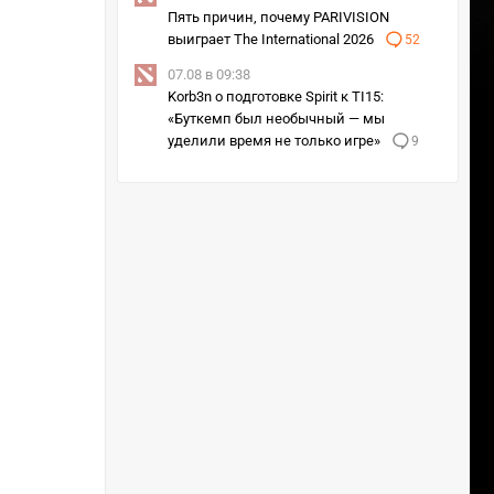
Пять причин, почему PARIVISION
выиграет The International 2026
52
07.08 в 09:38
Korb3n о подготовке Spirit к TI15:
«Буткемп был необычный — мы
уделили время не только игре»
9