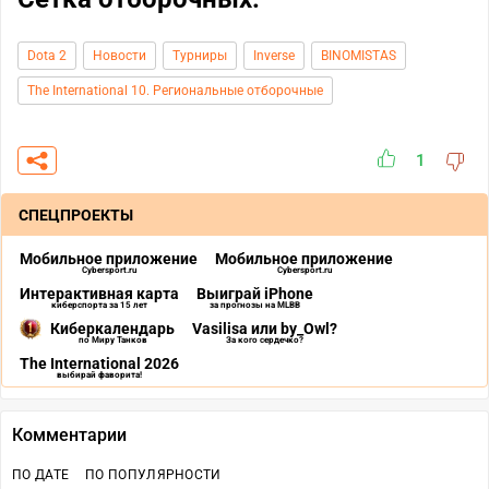
Dota 2
Новости
Турниры
Inverse
BINOMISTAS
The International 10. Региональные отборочные
1
СПЕЦПРОЕКТЫ
Мобильное приложение
Мобильное приложение
Cybersport.ru
Cybersport.ru
Интерактивная карта
Выиграй iPhone
киберспорта за 15 лет
за прогнозы на MLBB
Киберкалендарь
Vasilisa или by_Owl?
по Миру Танков
За кого сердечко?
The International 2026
выбирай фаворита!
Комментарии
ПО ДАТЕ
ПО ПОПУЛЯРНОСТИ