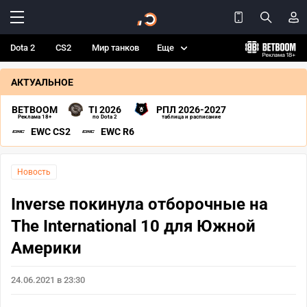
Dota 2
CS2
Мир танков
Еще
АКТУАЛЬНОЕ
BETBOOM
TI 2026
РПЛ 2026-2027
Реклама 18+
по Dota 2
таблица и расписание
EWC CS2
EWC R6
Новость
Inverse покинула отборочные на
The International 10 для Южной
Америки
24.06.2021 в 23:30