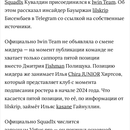
Squad1x
Кувалдин присоединился к
1win Team
. Об
этом рассказал инсайдер Бауыржан
lilskrip
Бисембаев в Telegram со ссылкой на собственные
источники.
Официально 1win Team не объявляла о смене
мидера — на момент публикации команде не
хватает только саппорта пятой позиции
вместо Дмитрия
Fishman
Полищука. Позицию
мидера же занимает Илья
Chira JUNIOR
Хиртсов,
который представляет клуб с момента
подписания ростера в начале 2024 года. Что
касается пятой позиции, то её, по информации от
lilskrip, займёт Ильяс
kasane
Гайнуллин.
Официально Squad1x числится
запасным
Virtus.pro
— он покинул основной