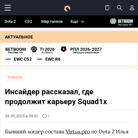
Dota 2
CS2
Мир танков
Еще
АКТУАЛЬНОЕ
BETBOOM
TI 2026
РПЛ 2026-2027
Реклама 18+
по Dota 2
таблица и расписание
EWC CS2
EWC R6
Новость
Инсайдер рассказал, где
продолжит карьеру Squad1x
28.05.2025 в 09:32
5
Бывший мидер состава
Virtus.pro
по Dota 2 Илья