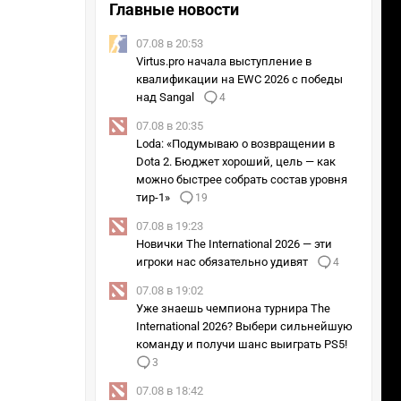
Главные новости
07.08 в 20:53
Virtus.pro начала выступление в
квалификации на EWC 2026 с победы
над Sangal
4
07.08 в 20:35
Loda: «Подумываю о возвращении в
Dota 2. Бюджет хороший, цель — как
можно быстрее собрать состав уровня
тир-1»
19
07.08 в 19:23
Новички The International 2026 — эти
игроки нас обязательно удивят
4
07.08 в 19:02
Уже знаешь чемпиона турнира The
International 2026? Выбери сильнейшую
команду и получи шанс выиграть PS5!
3
07.08 в 18:42