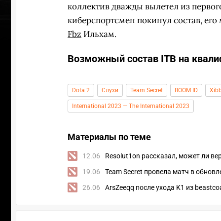
коллектив дважды вылетел из первог
киберспортсмен покинул состав, его
Fbz
Ильхам.
Возможный состав ITB на квалиф
Dota 2
Слухи
Team Secret
BOOM ID
Xib
International 2023 — The International 2023
Материалы по теме
12.06
Resolut1on рассказал, может ли ве
19.06
Team Secret провела матч в обновл
ПЕРЕ
26.06
ArsZeeqq после ухода K1 из beastco