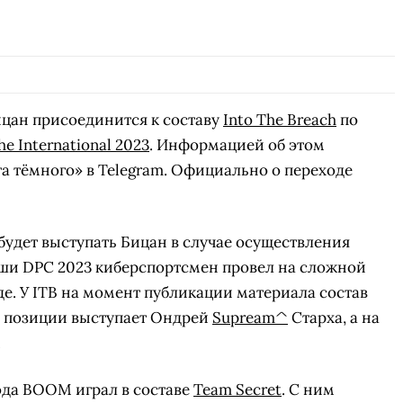
цан присоединится к составу
Into The Breach
по
he International 2023
. Информацией об этом
а тёмного» в Telegram. Официально о переходе
будет выступать Бицан в случае осуществления
ыши DPC 2023 киберспортсмен провел на сложной
де. У ITB на момент публикации материала состав
й позиции выступает Ондрей
Supream^
Старха, а на
.
ода BOOM играл в составе
Team Secret
. С ним