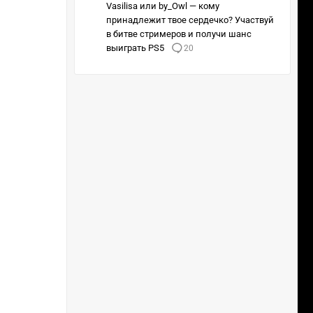
Vasilisa или by_Owl — кому
принадлежит твое сердечко? Участвуй
в битве стримеров и получи шанс
выиграть PS5
20