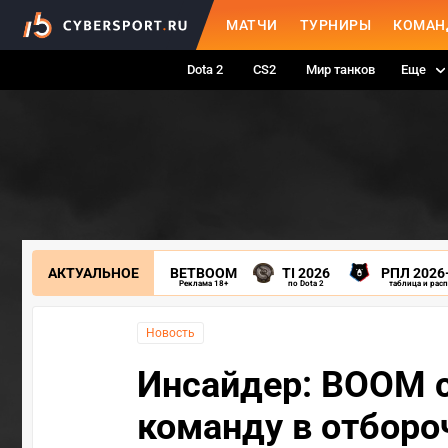
МАТЧИ
ТУРНИРЫ
КОМАН
Dota 2
CS2
Мир танков
Еще
АКТУАЛЬНОЕ
BETBOOM
TI 2026
РПЛ 2026
Реклама 18+
по Dota 2
таблица и рас
Новость
Инсайдер: BOOM с
команду в отбороч