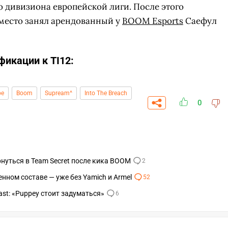
о дивизиона европейской лиги. После этого
 место занял арендованный у
BOOM Esports
Саефул
икации к TI12:
be
Boom
Supream^
Into The Breach
0
рнуться в Team Secret после кика BOOM
2
енном составе — уже без Yamich и Armel
52
СКАЧАТЬ НА
СК
ЙТИ
ВЫБРАТЬ
ANDROID
ast: «Puppey стоит задуматься»
6