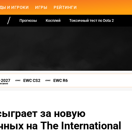
ДЫ И ИГРОКИ
ИГРЫ
РЕЙТИНГИ
Прогнозы
Косплей
Токсичный тест по Dota 2
-2027
EWC CS2
EWC R6
писание
ыграет за новую
ных на The International