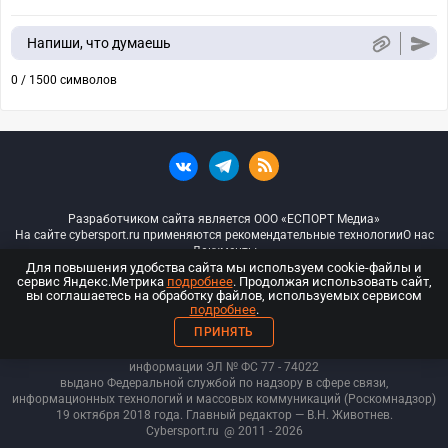
Напиши, что думаешь
0 / 1500 символов
Разработчиком сайта является ООО «ЕСПОРТ Медиа»
На сайте cybersport.ru применяются рекомендательные технологии
О нас
Документы
Для повышения удобства сайта мы используем cookie-файлы и
сервис Яндекс.Метрика
подробнее
. Продолжая использовать сайт,
© ООО «Киберспорт.ру» — Все права защищены
вы соглашаетесь на обработку файлов, используемых сервисом
подробнее
.
18+
ПРИНЯТЬ
ООО «Киберспорт.ру». Свидетельство о регистрации средств массовой
информации ЭЛ № ФС 77 - 74
022
выдано Федеральной службой по надзору в сфере связи,
информационных технологий и массовых коммуникаций (Роскомнадзор)
19 октября 2018 года. Главный редактор — В.Н. Животнев.
Cybersport.ru
@ 2011 - 2026