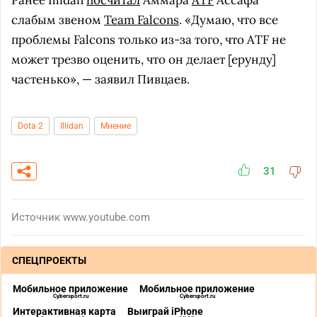
Ранее Illidan
посчитал
Аммара
ATF
Ассафа
слабым звеном
Team Falcons
. «Думаю, что все
проблемы Falcons только из-за того, что ATF не
может трезво оценить, что он делает [ерунду]
частенько», — заявил Пивцаев.
Dota 2
Illidan
Мнение
31
Источник
www.youtube.com
СПЕЦПРОЕКТЫ
Мобильное приложение
Мобильное приложение
Cybersport.ru
Cybersport.ru
Интерактивная карта
Выиграй iPhone