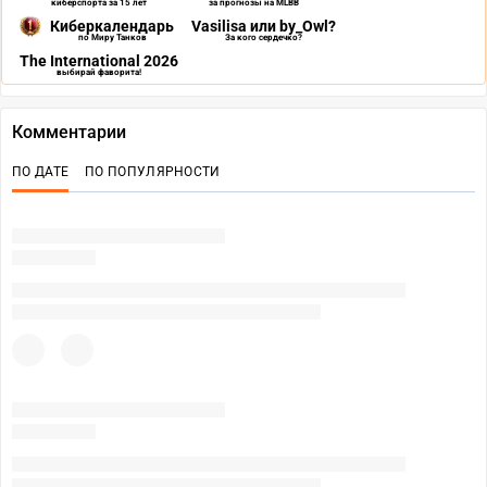
киберспорта за 15 лет
за прогнозы на MLBB
Киберкалендарь
Vasilisa или by_Owl?
по Миру Танков
За кого сердечко?
The International 2026
выбирай фаворита!
Комментарии
ПО ДАТЕ
ПО ПОПУЛЯРНОСТИ