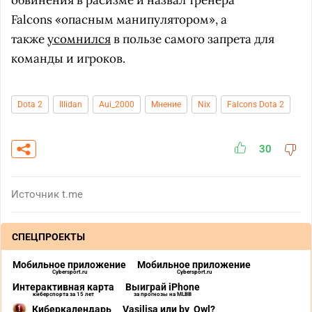
обвинения в расизме и назвал тренера
Falcons «опасным манипулятором», а
также
усомнился
в пользе самого запрета для
команды и игроков.
Dota 2
Illidan
Aui_2000
Мнение
Nix
Falcons Dota 2
30
Источник
t.me
СПЕЦПРОЕКТЫ
Мобильное приложение
Мобильное приложение
Cybersport.ru
Cybersport.ru
Интерактивная карта
Выиграй iPhone
киберспорта за 15 лет
за прогнозы на MLBB
Киберкалендарь
Vasilisa или by_Owl?