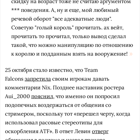
скидку на возраст тоже не считаю аргументом
*** поведения. А, ну и еще, мой любимый
речевой оборот "все адекватные люди".
Советую "голый король" прочитать. ах вейт,
прочитать то прочитал, только вывод сделал
такой, что можно манипуляцию по отношению
к королю и подданным взять на вооружение!
25 октября стало известно, что Team
Falcons
запретила
своим игрокам давать
комментарии Nix. Позднее наставник ростера
Aui_2000
пояснил
, что именно он попросил
подопечных воздержаться от общения со
стримером, поскольку тот «перешел черту, когда
использовал расовые стереотипы для
оскорбления ATF». В ответ Левин
отверг