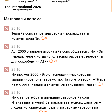
по Миру Танков
За кого сердечко?
The International 2026
выбирай фаворита!
Материалы по теме
25.10
Team Falcons запретила своим игрокам давать
комментарии Nix
97
29.10
Aui_2000 о запрете игрокам Falcons общаться с Nix: «Он
перешел черту, когда использовал расовые стереотипы
для оскорбления ATF»
92
29.10
Nix про Aui_2000: «Это опаснейший чел, который
манипулирует очень грамотно. На то, что творит ATF, все
из его организации и тиммейтов закрывают глаза»
85
29.10
Nix о запрете брать интервью у игроков Falcons:
«Наказывать меня? Вы наказываете своих фанатов —
людей, которые сидят у меня на стриме и говорят на