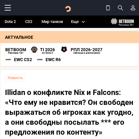
Dota 2
CS2
Мир танков
Еще
АКТУАЛЬНОЕ
BETBOOM
TI 2026
РПЛ 2026-2027
Реклама 18+
по Dota 2
таблица и расписание
EWC CS2
EWC R6
Новость
Illidan о конфликте Nix и Falcons:
«Что ему не нравится? Он свободен
выражаться об игроках как угодно,
а они свободны посылать *** его
предложения по контенту»