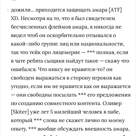
дожили... приходится защищать амара [ATF]
XD. Несмотря на то, что я был свидетелем
бесчисленных флеймов амара, я никогда не
видел чтоб он оскорбительно отзывался о
какой-либо группе лиц или национальности,
так что тейк про лицемерие — *** полная, если
в чате ребята сыщики найдут такое — скажу что
ошибался. Что никсу не нравится-то? он
свободен выражаться в сторону игроков как
угодно, если им не нравится как он выражается
— они свободны посылать *** его предложения
по созданию совместного контента. Оливер
[Skiter] уже лет 5 милейший человек в пабе,
который *** слова не скажет лично по моему
опыту. *** вообще обсуждать внешность амара,