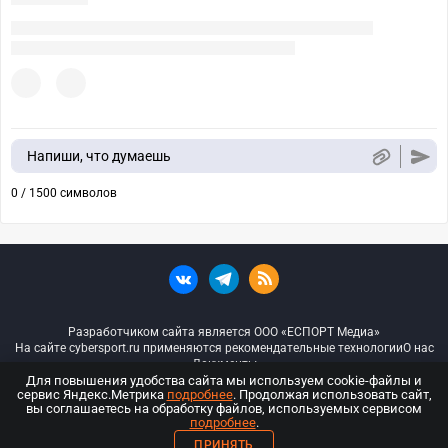
Напиши, что думаешь
0 / 1500 символов
Разработчиком сайта является ООО «ЕСПОРТ Медиа»
На сайте cybersport.ru применяются рекомендательные технологии
О нас
Документы
Для повышения удобства сайта мы используем cookie-файлы и
сервис Яндекс.Метрика
подробнее
. Продолжая использовать сайт,
© ООО «Киберспорт.ру» — Все права защищены
вы соглашаетесь на обработку файлов, используемых сервисом
подробнее
.
18+
ПРИНЯТЬ