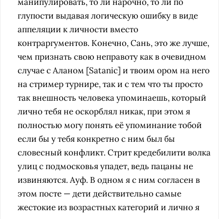
манипулировать, то ли нарочно, то ли по
глупости выдавая логическую ошибку в виде
аппеляции к личности вместо
контраргументов. Конечно, Сань, это же лучше,
чем признать свою неправоту как в очевидном
случае с Аланом [Satanic] и твоим ором на него
на стример турнире, так и с тем что ты просто
так внешность человека упоминаешь, который
лично тебя не оскорблял никак, при этом я
полностью могу понять её упоминание тобой
если бы у тебя конкретно с ним был бы
словесный конфликт. Стрит кредебилити волка
улиц с подмосковья упадет, ведь пацаны не
извиняются. Ауф. В одном я с ним согласен в
этом посте — дети действительно самые
жестокие из возрастных категорий и лично я