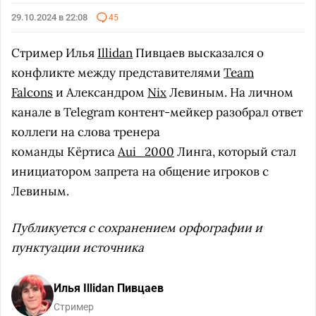
29.10.2024 в 22:08
45
Стример Илья
Illidan
Пивцаев высказался о
конфликте между представителями
Team
Falcons
и Александром
Nix
Левиным. На личном
канале в Telegram контент-мейкер разобрал ответ
коллеги на слова тренера
команды Кёртиса
Aui_2000
Линга, который стал
инициатором запрета на общение игроков с
Левиным.
Публикуется с сохранением орфографии и
пунктуации источника
Илья Illidan Пивцаев
Стример