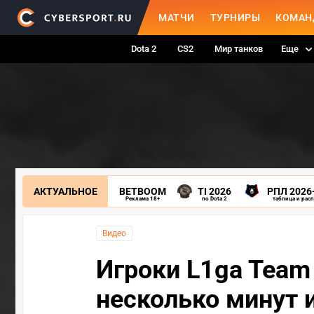
МАТЧИ
ТУРНИРЫ
КОМАН
Dota 2
CS2
Мир танков
Еще
АКТУАЛЬНОЕ
BETBOOM
TI 2026
РПЛ 2026
Реклама 18+
по Dota 2
таблица и рас
Видео
Игроки L1ga Team
несколько минут 