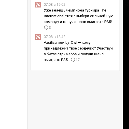
07.08 в 19:02
Уже знаешь чемпиона турнира The
International 2026? Выбери сильнейшую
команду и получи шанс выиграть PS5!
3
07.08 в 18:42
Vasilisa или by_Owl — кому
принадлежит твое сердечко? Участвуй
в битве стримеров и получи шанс
выиграть PS5
17