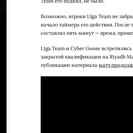
Team его поднял, не было.
Возможно, игроки L1ga Team не забрал
начало таймера его действия. После т
составлял пять минут — время, проше
L1ga Team и Cyber Goose встретились
закрытой квалификации на Riyadh Ma
публикации материала
матч продолж