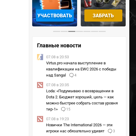
ОТРЕТЬ
УЧАСТВОВАТЬ
ЗАБРАТЬ
Главные новости
07.08 в 20:53
Virtus.pro начала выступление в
квалификации на EWC 2026 с победы
над Sangal
4
07.08 в 20:35
Loda: «Подумываю о возвращении в
Dota 2. Бюджет хороший, цель — как
можно быстрее собрать состав уровня
тир-1»
15
07.08 в 19:23
Новички The International 2026 — эти
игроки нас обязательно удивят
3