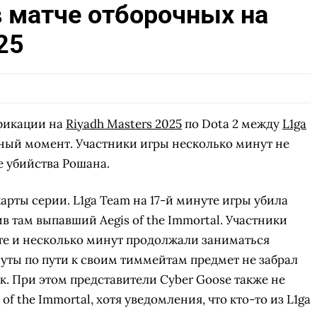
в матче отборочных на
СКАЧАТЬ НА
СКАЧАТЬ НА
АТЬ
СМ
25
ANDROID
IOS
фикации на
Riyadh Masters 2025
по Dota 2 между
L1ga
ный момент. Участники игры несколько минут не
е убийства Рошана.
арты серии. L1ga Team на 17-й минуте игры убила
в там выпавший Aegis of the Immortal. Участники
те и несколько минут продолжали заниматься
нуты по пути к своим тиммейтам предмет не забрал
к. При этом представители Cyber Goose также не
f the Immortal, хотя уведомления, что кто-то из L1ga