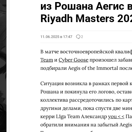
из Рошана Аегис 
ПЕРЕЙТИ
ВЫБР
Riyadh Masters 20
11.06.2025 в 17:47
2
В матче восточноевропейской квали
Team
и
Cyber Goose
произошел забав
подбирали Aegis of the Immortal посл
Ситуация возникла в рамках первой к
Рошана и покинула его логово, остави
коллектива рассредоточились по кар
другими делами, пока спустя две ми
керри L1ga Team Александр
you < <
Па
обратили внимания на забытый Aegis o