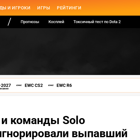
ДЫ И ИГРОКИ
ИГРЫ
РЕЙТИНГИ
Прогнозы
Косплей
Токсичный тест по Dota 2
-2027
EWC CS2
EWC R6
писание
 и команды Solo
игнорировали выпавший