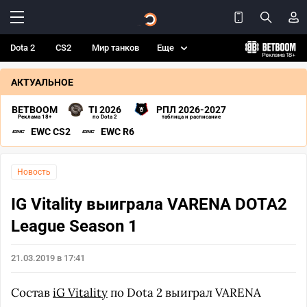
Dota 2
CS2
Мир танков
Еще
АКТУАЛЬНОЕ
BETBOOM
TI 2026
РПЛ 2026-2027
Реклама 18+
по Dota 2
таблица и расписание
EWC CS2
EWC R6
Новость
IG Vitality выиграла VARENA DOTA2
League Season 1
21.03.2019 в 17:41
Состав
iG Vitality
по Dota 2 выиграл VARENA