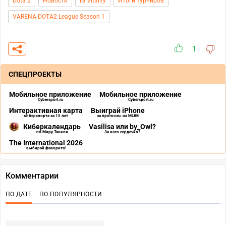
Dota 2
Новости
iG Vitality
Итоги турниров
VARENA DOTA2 League Season 1
1
СПЕЦПРОЕКТЫ
Мобильное приложение
Мобильное приложение
Cybersport.ru
Cybersport.ru
Интерактивная карта
Выиграй iPhone
киберспорта за 15 лет
за прогнозы на MLBB
Киберкалендарь
Vasilisa или by_Owl?
по Миру Танков
За кого сердечко?
The International 2026
выбирай фаворита!
Комментарии
ПО ДАТЕ
ПО ПОПУЛЯРНОСТИ