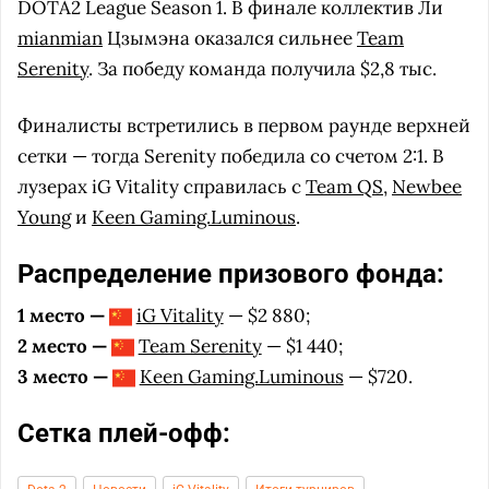
DOTA2 League Season 1. В финале коллектив Ли
mianmian
Цзымэна оказался сильнее
Team
Serenity
. За победу команда получила $2,8 тыс.
Финалисты встретились в первом раунде верхней
сетки — тогда Serenity победила со счетом 2:1. В
лузерах iG Vitality справилась с
Team QS
,
Newbee
Young
и
Keen Gaming.Luminous
.
Распределение призового фонда:
1 место —
iG Vitality
— $2 880;
2 место —
Team Serenity
— $1 440;
3 место —
Keen Gaming.Luminous
— $720.
Сетка плей-офф: