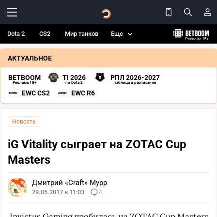
Dota 2
CS2
Мир танков
Еще
АКТУАЛЬНОЕ
BETBOOM
TI 2026
РПЛ 2026-2027
Реклама 18+
по Dota 2
таблица и расписание
EWC CS2
EWC R6
Новость
iG Vitality сыграет на ZOTAC Cup
Masters
Дмитрий «Craft» Мурр
29.05.2017 в 11:03
4
Invictus Gaming
пробилась на
ZOTAC Cup Masters