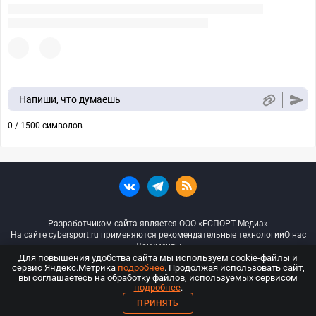
Напиши, что думаешь
0 / 1500 символов
Разработчиком сайта является ООО «ЕСПОРТ Медиа»
На сайте cybersport.ru применяются рекомендательные технологии
О нас
Документы
Для повышения удобства сайта мы используем cookie-файлы и
сервис Яндекс.Метрика
подробнее
. Продолжая использовать сайт,
© ООО «Киберспорт.ру» — Все права защищены
вы соглашаетесь на обработку файлов, используемых сервисом
подробнее
.
18+
ПРИНЯТЬ