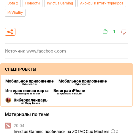
Dota 2
Новости
Invictus Gaming
Анонсы и итоги турниров
iG Vitality
1
Источник
www.facebook.com
СПЕЦПРОЕКТЫ
Мобильное приложение
Мобильное приложение
Cybersport.ru
Cybersport.ru
Интерактивная карта
Выиграй iPhone
киберспорта за 15 лет
за прогнозы на MLBB
Киберкалендарь
по Миру Танков
Материалы по теме
20.04
Invictus Gaming пробилась на ZOTAC Cup Masters
2