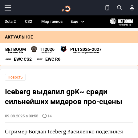
Dota 2
CS2
Мир танков
Еще
АКТУАЛЬНОЕ
BETBOOM
TI 2026
РПЛ 2026-2027
Реклама 18+
по Dota 2
таблица и расписание
EWC CS2
EWC R6
Новость
Iceberg выделил gpK~ среди
сильнейших мидеров про-сцены
09.08.2025 в 00:55
14
Стример Богдан
Iceberg
Василенко поделился