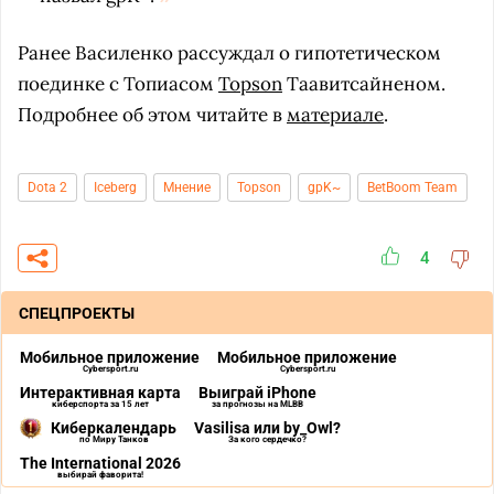
Ранее Василенко рассуждал о гипотетическом
поединке с Топиасом
Topson
Таавитсайненом.
Подробнее об этом читайте в
материале
.
Dota 2
Iceberg
Мнение
Topson
gpK~
BetBoom Team
4
СПЕЦПРОЕКТЫ
Мобильное приложение
Мобильное приложение
Cybersport.ru
Cybersport.ru
Интерактивная карта
Выиграй iPhone
киберспорта за 15 лет
за прогнозы на MLBB
Киберкалендарь
Vasilisa или by_Owl?
по Миру Танков
За кого сердечко?
The International 2026
выбирай фаворита!