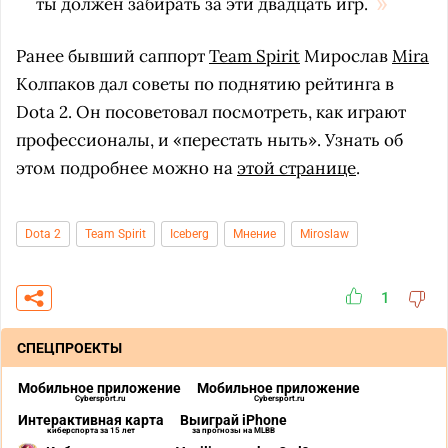
ты должен забирать за эти двадцать игр.
Ранее бывший саппорт
Team Spirit
Мирослав
Mira
Колпаков дал советы по поднятию рейтинга в
Dota 2. Он посоветовал посмотреть, как играют
профессионалы, и «перестать ныть». Узнать об
этом подробнее можно на
этой странице
.
Dota 2
Team Spirit
Iceberg
Мнение
Miroslaw
1
СПЕЦПРОЕКТЫ
Мобильное приложение
Мобильное приложение
Cybersport.ru
Cybersport.ru
Интерактивная карта
Выиграй iPhone
киберспорта за 15 лет
за прогнозы на MLBB