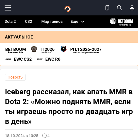
Dota 2
CS2
Мир танков
Еще
АКТУАЛЬНОЕ
BETBOOM
TI 2026
РПЛ 2026-2027
Реклама 18+
по Dota 2
таблица и расписание
EWC CS2
EWC R6
Новость
Iceberg рассказал, как апать MMR в
Dota 2: «Можно поднять MMR, если
ты играешь просто по двадцать игр
в день»
18.10.2024 в 13:25
4