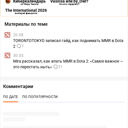
Киберкалендарь
Vasilisa или by_Owl?
по Миру Танков
За кого сердечко?
The International 2026
выбирай фаворита!
Материалы по теме
20.08
TORONTOTOKYO записал гайд, как поднимать MMR в Dota
2
7
30.05
Mira рассказал, как апать MMR в Dota 2: «Самое важное —
это перестать ныть»
21
Комментарии
ПО ДАТЕ
ПО ПОПУЛЯРНОСТИ