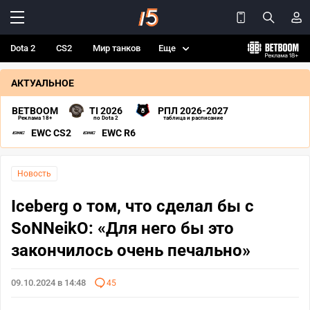
Dota 2
CS2
Мир танков
Еще
АКТУАЛЬНОЕ
BETBOOM
TI 2026
РПЛ 2026-2027
Реклама 18+
по Dota 2
таблица и расписание
EWC CS2
EWC R6
Новость
Iceberg о том, что сделал бы с
SoNNeikO: «Для него бы это
закончилось очень печально»
09.10.2024 в 14:48
45