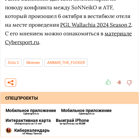
поводу конфликта между SoNNeikO и ATF,
который произошел 6 октября в вестибюле отеля
на месте проведения
PGL Wallachia 2024 Season 2
.
С его мнением можно ознакомиться в
материале
Cybersport.ru
.
Dota 2
Мнение
AMMAR_THE_FUCKER
-8
СПЕЦПРОЕКТЫ
Мобильное приложение
Мобильное приложение
Cybersport.ru
Cybersport.ru
Интерактивная карта
Выиграй iPhone
киберспорта за 15 лет
за прогнозы на MLBB
Киберкалендарь
по Миру Танков