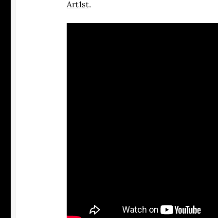
Art1st
.