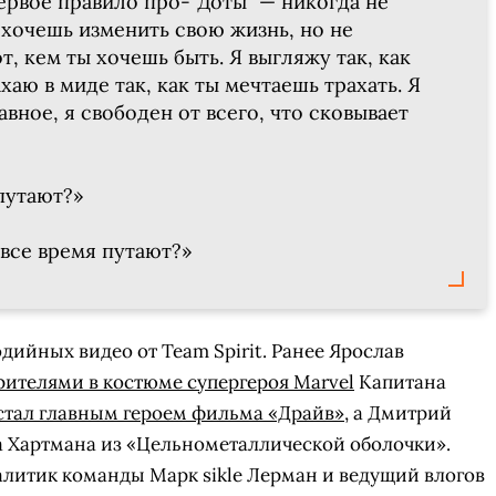
ервое правило про-"Доты" — никогда не
 хочешь изменить свою жизнь, но не
т, кем ты хочешь быть. Я выгляжу так, как
хаю в миде так, как ты мечтаешь трахать. Я
авное, я свободен от всего, что сковывает
путают?»
все время путают?»
одийных видео от Team Spirit. Ранее Ярослав
рителями в костюме супергероя Marvel
Капитана
СКАЧАТЬ НА
СК
ЙТИ
ВЫБРАТЬ
ANDROID
стал главным героем фильма «Драйв»
, а Дмитрий
 Хартмана из «Цельнометаллической оболочки».
алитик команды Марк sikle Лерман и ведущий влогов