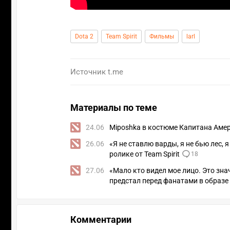
Dota 2
Team Spirit
Фильмы
larl
Источник
t.me
Материалы по теме
24.06
Miposhka в костюме Капитана Амер
26.06
«Я не ставлю варды, я не бью лес,
ролике от Team Spirit
18
27.06
«Мало кто видел мое лицо. Это зна
предстал перед фанатами в образе
Комментарии