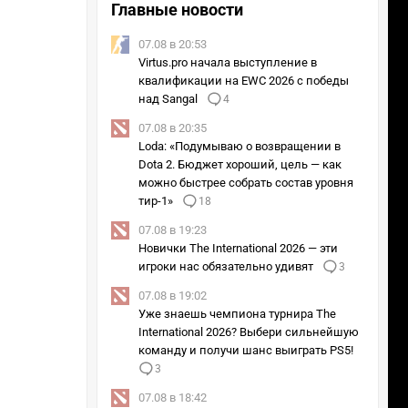
Главные новости
07.08 в 20:53
Virtus.pro начала выступление в
квалификации на EWC 2026 с победы
над Sangal
4
07.08 в 20:35
Loda: «Подумываю о возвращении в
Dota 2. Бюджет хороший, цель — как
можно быстрее собрать состав уровня
тир-1»
18
07.08 в 19:23
Новички The International 2026 — эти
игроки нас обязательно удивят
3
07.08 в 19:02
Уже знаешь чемпиона турнира The
International 2026? Выбери сильнейшую
команду и получи шанс выиграть PS5!
3
07.08 в 18:42