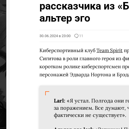
рассказчика из «Б
альтер эго
30.06.2024 в 23:00
11
Киберспортивный клуб
Team Spirit
пр
Сигитова в роли главного героя из фи
коротком ролике киберспортсмен п
персонажей Эдварда Нортона и Брэда
Larl:
«Я устал. Полгода они г
за поражением. Все думают, ч
фактически не существует».