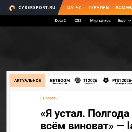
МАТЧИ
ТУРНИРЫ
КОМАН
Dota 2
CS2
Мир танков
Еще
АКТУАЛЬНОЕ
BETBOOM
TI 2026
РПЛ 2026
Реклама 18+
по Dota 2
таблица и рас
Новость
«Я устал. Полгода 
всём виноват» — l