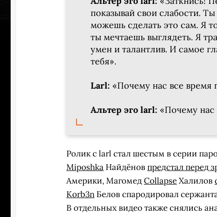
Альтер эго larl:
«Заткнись! П
показывай свои слабости. Ты
можешь сделать это сам. Я то
ты мечтаешь выглядеть. Я тра
умен и талантлив. И самое гл
тебя».
Larl:
«Почему нас все время 
Альтер эго larl:
«Почему нас 
Ролик с larl стал шестым в серии пар
Miposhka
Найдёнов
предстал перед з
ПЕРЕ
Америки, Магомед
Collapse
Халилов
Korb3n
Белов спародировал сержанта
В отдельных видео также снялись ан