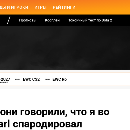
ДЫ И ИГРОКИ
ИГРЫ
РЕЙТИНГИ
Прогнозы
Косплей
Токсичный тест по Dota 2
-2027
EWC CS2
EWC R6
писание
они говорили, что я во
arl спародировал