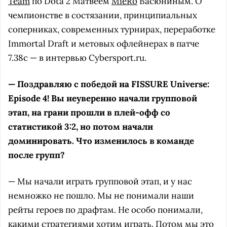
Team
по Dota 2 Матвеем
MieRo
Васюниным. О
чемпионстве в состязании, принципиальных
соперниках, современных турнирах, переработке
Immortal Draft и метовых офлейнерах в патче
7.38c — в интервью Cybersport.ru.
— Поздравляю с победой на FISSURE Universe:
Episode 4! Вы неуверенно начали групповой
этап, на грани прошли в плей-офф со
статистикой 3:2, но потом начали
доминировать. Что изменилось в команде
после групп?
— Мы начали играть групповой этап, и у нас
немножко не пошло. Мы не понимали наши
рейты героев по драфтам. Не особо понимали,
какими стратегиями хотим играть. Потом мы это