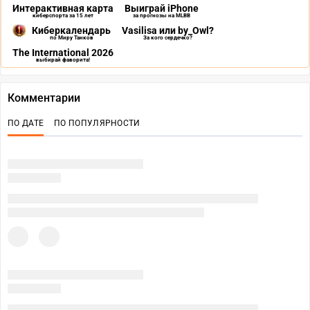
Интерактивная карта
Выиграй iPhone
киберспорта за 15 лет
за прогнозы на MLBB
Киберкалендарь
Vasilisa или by_Owl?
по Миру Танков
За кого сердечко?
The International 2026
выбирай фаворита!
Комментарии
ПО ДАТЕ
ПО ПОПУЛЯРНОСТИ