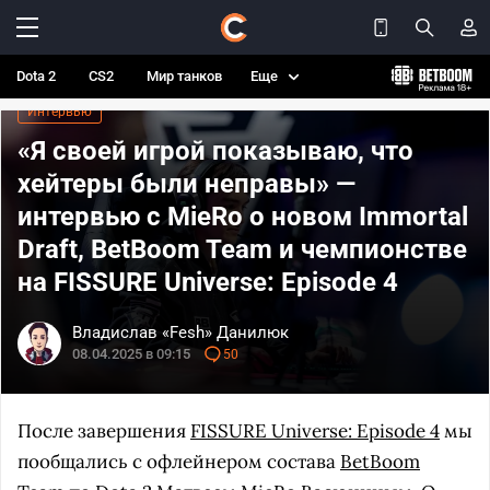
Dota 2
CS2
Мир танков
Еще
Интервью
«Я своей игрой показываю, что
хейтеры были неправы» —
интервью с MieRo о новом Immortal
Draft, BetBoom Team и чемпионстве
на FISSURE Universe: Episode 4
Владислав «Fesh» Данилюк
08.04.2025 в 09:15
50
После завершения
FISSURE Universe: Episode 4
мы
пообщались с офлейнером состава
BetBoom