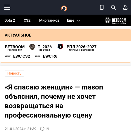
Dota 2
CS2
Мир танков
Еще
АКТУАЛЬНОЕ
BETBOOM
TI 2026
РПЛ 2026-2027
Реклама 18+
по Dota 2
таблица и расписание
EWC CS2
EWC R6
Новость
«Я спасаю женщин» — mason
объяснил, почему не хочет
возвращаться на
профессиональную сцену
21.01.2024 в 21:39
19