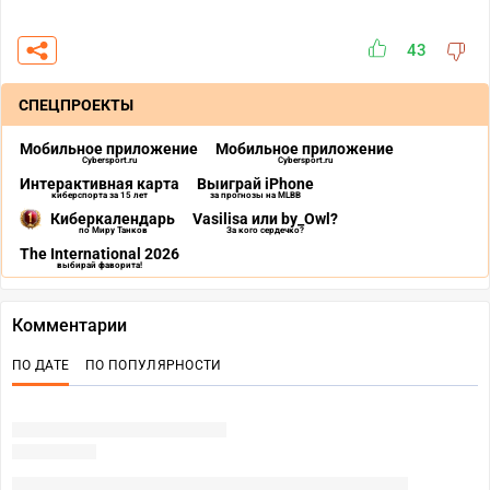
43
СПЕЦПРОЕКТЫ
Мобильное приложение
Мобильное приложение
Cybersport.ru
Cybersport.ru
Интерактивная карта
Выиграй iPhone
киберспорта за 15 лет
за прогнозы на MLBB
Киберкалендарь
Vasilisa или by_Owl?
по Миру Танков
За кого сердечко?
The International 2026
выбирай фаворита!
Комментарии
ПО ДАТЕ
ПО ПОПУЛЯРНОСТИ