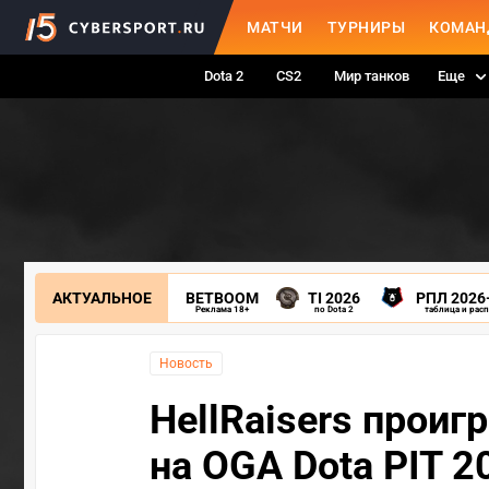
МАТЧИ
ТУРНИРЫ
КОМАН
Dota 2
CS2
Мир танков
Еще
АКТУАЛЬНОЕ
BETBOOM
TI 2026
РПЛ 2026
Реклама 18+
по Dota 2
таблица и рас
Новость
HellRaisers проиг
на OGA Dota PIT 2