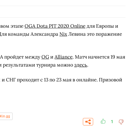
овом этапе
OGA Dota PIT 2020 Online
для Европы и
. Для команды Александра
Nix
Левина это поражение
 А пройдет между
OG
и
Alliance
. Матч начнется 19 мая
м и результатами турнира можно
здесь
.
 и СНГ проходит с 13 по 23 мая в онлайне. Призовой
iKin.gg
1