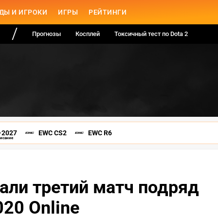
ДЫ И ИГРОКИ
ИГРЫ
РЕЙТИНГИ
Прогнозы
Косплей
Токсичный тест по Dota 2
-2027
EWC CS2
EWC R6
писание
рали третий матч подряд
020 Online