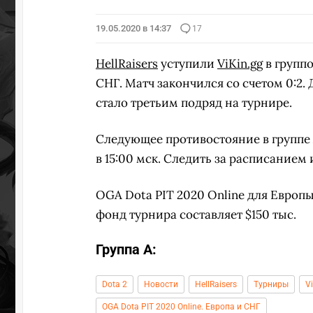
19.05.2020 в 14:37
17
HellRaisers
уступили
ViKin.gg
в групп
СНГ. Матч закончился со счетом 0:2
стало третьим подряд на турнире.
Следующее противостояние в группе
в 15:00 мск. Следить за расписание
OGA Dota PIT 2020 Online для Европы
фонд турнира составляет $150 тыс.
Группа А:
Dota 2
Новости
HellRaisers
Турниры
V
OGA Dota PIT 2020 Online. Европа и СНГ