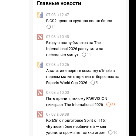
Главные новости
07.08 в 12:47
В CS2 прошла крупная волна банов
11
07.08 в 10:43
Вторую волну билетов на The
International 2026 раскупили за
несколько минут
11
07.08 в 10:26
Аналитики верят в команду s1mple в
первом матче открытых отборочных на
Esports World Cup 2026
5
07.08 в 10:00
Пять причин, почему PARIVISION
выиграет The International 2026
53
07.08 в 09:38
Korb3n о подготовке Spirit к TI15:
«Буткемп был необычный — мы
уделили время не только игре»
10