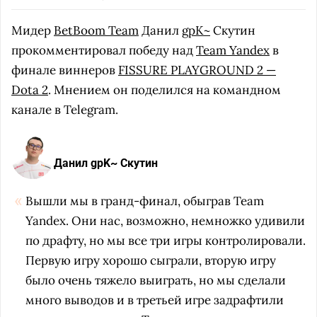
Мидер
BetBoom Team
Данил
gpK~
Скутин
прокомментировал победу над
Team Yandex
в
финале виннеров
FISSURE PLAYGROUND 2 —
Dota 2
. Мнением он поделился на командном
канале в Telegram.
Данил gpK~ Скутин
Вышли мы в гранд-финал, обыграв Team
Yandex. Они нас, возможно, немножко удивили
по драфту, но мы все три игры контролировали.
Первую игру хорошо сыграли, вторую игру
было очень тяжело выиграть, но мы сделали
много выводов и в третьей игре задрафтили