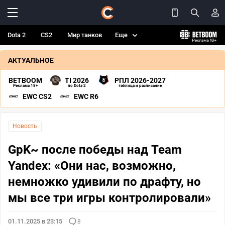
Dota 2
CS2
Мир танков
Еще
АКТУАЛЬНОЕ
BETBOOM
TI 2026
РПЛ 2026-2027
Реклама 18+
по Dota 2
таблица и расписание
EWC CS2
EWC R6
Новость
GpK~ после победы над Team
Yandex: «Они нас, возможно,
немножко удивили по драфту, но
мы все три игры контролировали»
01.11.2025 в 23:15
8