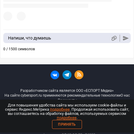
Напиши, что думаешь
0 / 1500 символов
Разработчиком сайта является ООО «ЕСПОРТ Медиа»
На сайте cybersport.ru применяются рекомендательные технологии
О нас
Документы
Для повышения удобства сайта мы используем cookie-файлы и
сервис Яндекс.Метрика
подробнее
. Продолжая использовать сайт,
© ООО «Киберспорт.ру» — Все права защищены
вы соглашаетесь на обработку файлов, используемых сервисом
подробнее
.
18+
ПРИНЯТЬ
ООО «Киберспорт.ру». Свидетельство о регистрации средств массовой