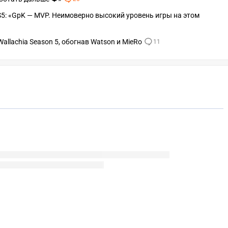
 S5: «GpK — MVP. Неимоверно высокий уровень игры на этом
llachia Season 5, обогнав Watson и MieRo
11