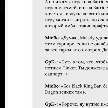
А по итогу я играю на Batride
играл матчмейкинг на Batride
хочется ливнуть на пятой ми
игру могли выиграть, но очен
который имба в такие драфты
MieRo:
«Думаю, Malady удиви
этом турнире, если не ошиба
за все карты, что смотрел. Да
GpK~:
«Суть в том, что, чтоб
потным Tinker. Ты должен дат
саппорт...»
MieRo:
«Без Black King Bar, бе
Dagon всяких там».
GpK~:
«Короче, ну нужно име