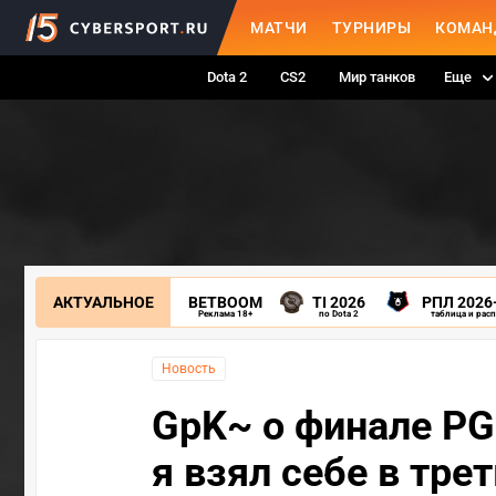
МАТЧИ
ТУРНИРЫ
КОМАН
Dota 2
CS2
Мир танков
Еще
АКТУАЛЬНОЕ
BETBOOM
TI 2026
РПЛ 2026
Реклама 18+
по Dota 2
таблица и рас
Новость
GpK~ о финале PGL
я взял себе в трет