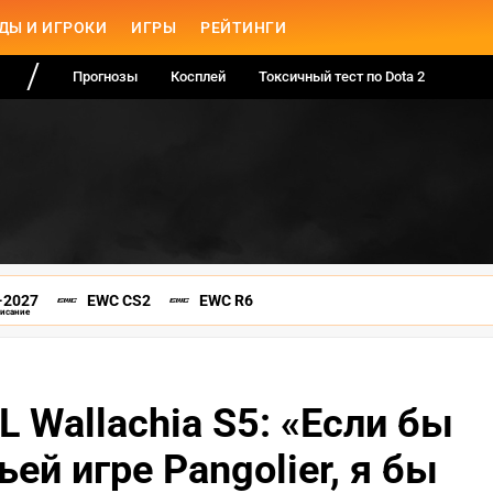
ДЫ И ИГРОКИ
ИГРЫ
РЕЙТИНГИ
Прогнозы
Косплей
Токсичный тест по Dota 2
-2027
EWC CS2
EWC R6
писание
 Wallachia S5: «Если бы
ьей игре Pangolier, я бы