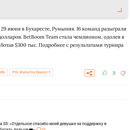
о 29 июня в Бухаресте, Румыния. 16 команд разыграли
олларов. BetBoom Team стала чемпионом, одолев в
работав $300 тыс. Подробнее с результатами турнира
eRo
PGL Wallachia Season 5
3
a S5: «Отдельное спасибо моей девушке за поддержку в
отать дальше ❤️»
26