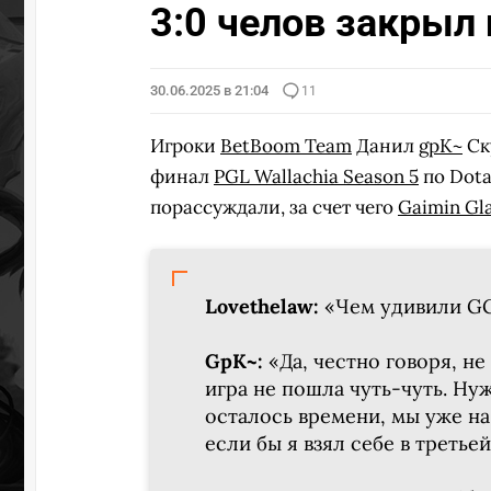
3:0 челов закрыл
30.06.2025 в 21:04
11
Игроки
BetBoom Team
Данил
gpK~
Ск
финал
PGL Wallachia Season 5
по Dota
порассуждали, за счет чего
Gaimin Gla
Lovethelaw:
«Чем удивили G
GpK~:
«Да, честно говоря, н
игра не пошла чуть-чуть. Нуж
осталось времени, мы уже на
если бы я взял себе в третьей