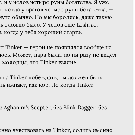
r, и у челов четыре руны богатства. Я уже
r, когда у врагов четыре руны богатства, —
нуте обычно. Но мы боролись, даже такую
ь сложно было. У челов еще Leshrac,
, когда у тебя хороший старт».
л Tinker — герой не появлялся вообще на
юсь. Может, пара была, но ни разу не видел
, молодцы, что Tinker взяли».
ы на Tinker побеждать, ты должен быть
ь импакт, как кор. Но когда Tinker
СК
з Aghanim's Scepter, без Blink Dagger, без
ПЕРЕЙТИ
ВЫБРАТЬ
A
нно чувствовать на Tinker, солить именно