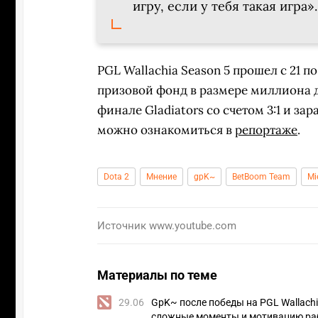
игру, если у тебя такая игра».
PGL Wallachia Season 5 прошел с 21 п
призовой фонд в размере миллиона д
финале Gladiators со счетом 3:1 и за
можно ознакомиться в
репортаже
.
Dota 2
Мнение
gpK~
BetBoom Team
Mi
Источник
www.youtube.com
Материалы по теме
29.06
GpK~ после победы на PGL Wallachi
сложные моменты и мотивацию раб