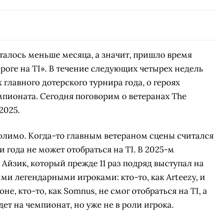
СКАЧАТЬ НА
СК
ОВАТЬ
ЗАБРАТЬ
ANDROID
сталось меньше месяца, а значит, пришло время
роге на TI». В течение следующих четырех недель
 главного дотерского турнира года, о героях
мпионата. Сегодня поговорим о ветеранах The
 2025.
олимо. Когда-то главным ветераном сцены считался
и года не может отобраться на TI. В 2025-м
Айзик, который прежде 11 раз подряд выступал на
ми легендарными игроками: кто-то, как Arteezy, и
не, кто-то, как Somnus, не смог отобраться на TI, а
дет на чемпионат, но уже не в роли игрока.