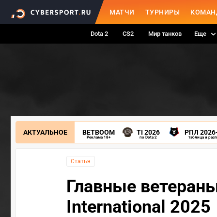
МАТЧИ
ТУРНИРЫ
КОМАН
Dota 2
CS2
Мир танков
Еще
АКТУАЛЬНОЕ
BETBOOM
TI 2026
РПЛ 2026
Реклама 18+
по Dota 2
таблица и рас
Статья
Главные ветераны 
International 2025