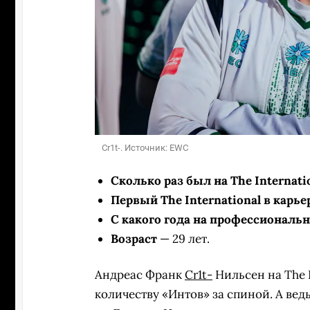
Cr1t-. Источник: EWC
Сколько раз был на The Internati
Первый The International в карье
С какого года на профессиональ
Возраст
— 29 лет.
Андреас Франк
Cr1t-
Нильсен на The 
количеству «Интов» за спиной. А ведь