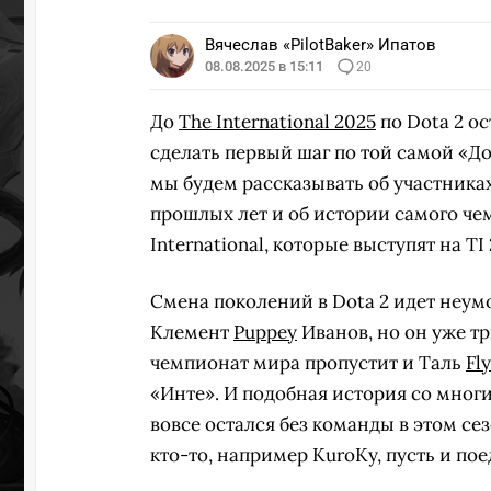
Вячеслав «PilotBaker» Ипатов
УЧАСТВ
08.08.2025 в 15:11
20
До
The International 2025
по Dota 2 о
сделать первый шаг по той самой «До
мы будем рассказывать об участниках
прошлых лет и об истории самого че
International, которые выступят на TI
Смена поколений в Dota 2 идет неум
Клемент
Puppey
Иванов, но он уже тр
чемпионат мира пропустит и Таль
Fly
«Инте». И подобная история со многи
вовсе остался без команды в этом сезо
кто-то, например KuroKy, пусть и пое