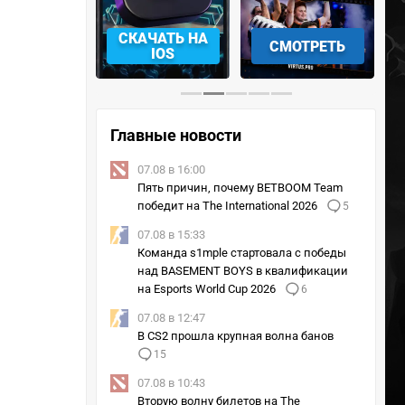
АЧАТЬ НА
СМОТРЕТЬ
УЧАСТВОВАТЬ
IOS
Главные новости
07.08 в 16:00
Пять причин, почему BETBOOM Team
победит на The International 2026
5
07.08 в 15:33
Команда s1mple стартовала с победы
над BASEMENT BOYS в квалификации
на Esports World Cup 2026
6
07.08 в 12:47
В CS2 прошла крупная волна банов
15
07.08 в 10:43
Вторую волну билетов на The