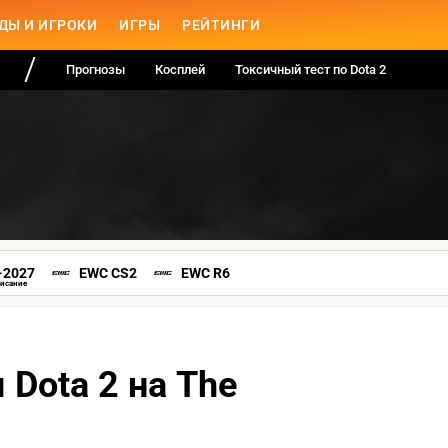
ДЫ И ИГРОКИ
ИГРЫ
РЕЙТИНГИ
Прогнозы
Косплей
Токсичный тест по Dota 2
-2027
EWC CS2
EWC R6
писание
Dota 2 на The