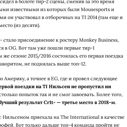
 сидел в болоте тир-2 сцены, сменив за это время
мыми известными из которых были Mousesports и
ми он участвовал в отборочных на TI 2014 (там еще и
место (из десяти).
- стало присоединение к ростеру Monkey Business,
я в OG. Вот там уже пошли первые тир-1
м же сезоне 2015/2016 состоялась его первая поездка
 фаворитом, не поднялась выше топ-12.
ю Америку, а точнее в EG, где и провел следующие
ервой поездки на TI Нильсен не пропустил ни
 столько попыток так и не смог завоевать. Более того,
Лучший результат Cr1t- — третье место в 2018-м
.
 Нильсеном приехала на The International в качестве
трофей. Вот только дальше топ-4 команда пройти не