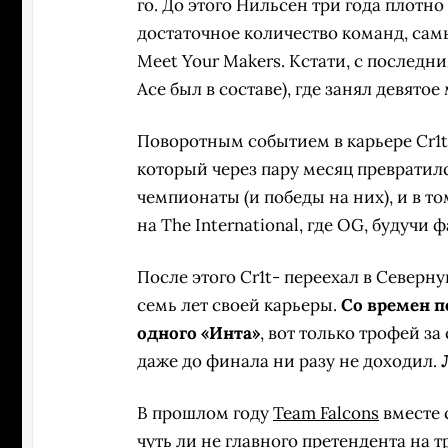
го. До этого Нильсен три года плотно
достаточное количество команд, са
Meet Your Makers. Кстати, с последни
Ace был в составе), где занял девятое 
Поворотным событием в карьере Cr1t
который через пару месяц превратилс
чемпионаты (и победы на них), и в то
на The International, где OG, будучи
После этого Cr1t- переехал в Северну
семь лет своей карьеры.
Со времен п
одного «Инта»
, вот только трофей за
даже до финала ни разу не доходил.
В прошлом году
Team Falcons
вместе с
чуть ли не главного претендента на 