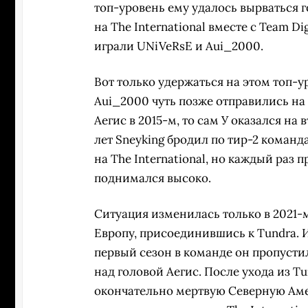
топ-уровень ему удалось вырваться г
на The International вместе с Team D
играли UNiVeRsE и Aui_2000.
Вот только удержаться на этом топ-у
Aui_2000 чуть позже отправились на
Аегис в 2015-м, то сам У оказался н
лет Sneyking бродил по тир-2 команд
на The International, но каждый раз 
поднимался высоко.
Ситуация изменилась только в 2021-м
Европу, присоединившись к Tundra. И
первый сезон в команде он пропустил 
над головой Аегис. После ухода из Tu
окончательно мертвую Северную Амери