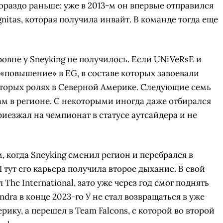
ораздо раньше: уже в 2013-м он впервые отправился
ignitas, которая получила инвайт. В команде тогда еще
ровне у Sneyking не получилось. Если UNiVeRsE и
 «повышение» в EG, в составе которых завоевали
а вторых ролях в Северной Америке. Следующие семь
ам в регионе. С некоторыми иногда даже отбирался
приезжал на чемпионат в статусе аутсайдера и не
, когда Sneyking сменил регион и перебрался в
 тут его карьера получила второе дыхание. В свой
The International, зато уже через год смог поднять
ndra в конце 2023-го У не стал возвращаться в уже
ку, а перешел в Team Falcons, с которой во второй