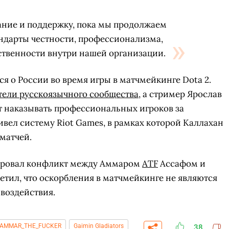
ание и поддержку, пока мы продолжаем
ндарты честности, профессионализма,
ственности внутри нашей организации.
я о России во время игры в матчмейкинге Dota 2.
тели русскоязычного сообщества
, а стример Ярослав
ет наказывать профессиональных игроков за
ивел систему Riot Games, в рамках которой Каллахан
матчей.
тировал конфликт между Аммаром
ATF
Ассафом и
етил, что оскорбления в матчмейкинге не являются
 воздействия.
AMMAR_THE_FUCKER
Gaimin Gladiators
38