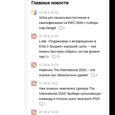
Главные новости
07.08 в 20:53
Virtus.pro начала выступление в
квалификации на EWC 2026 с победы
над Sangal
4
07.08 в 20:35
Loda: «Подумываю о возвращении в
Dota 2. Бюджет хороший, цель — как
можно быстрее собрать состав уровня
тир-1»
18
07.08 в 19:23
Новички The International 2026 — эти
игроки нас обязательно удивят
4
07.08 в 19:02
Уже знаешь чемпиона турнира The
International 2026? Выбери сильнейшую
команду и получи шанс выиграть PS5!
3
07.08 в 18:42