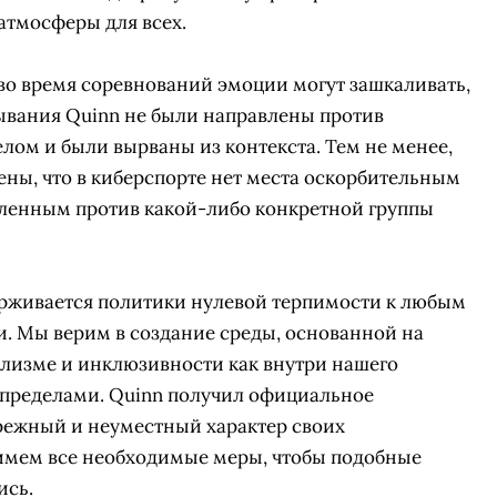
атмосферы для всех.
во время соревнований эмоции могут зашкаливать,
ывания Quinn не были направлены против
елом и были вырваны из контекста. Тем не менее,
дены, что в киберспорте нет места оскорбительным
ленным против какой-либо конкретной группы
ерживается политики нулевой терпимости к любым
 Мы верим в создание среды, основанной на
лизме и инклюзивности как внутри нашего
СКАЧАТЬ НА
СК
го пределами. Quinn получил официальное
ЙТИ
ВЫБРАТЬ
ANDROID
режный и неуместный характер своих
имем все необходимые меры, чтобы подобные
ись.