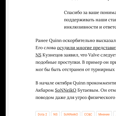
Спасибо за ваше поним
поддерживать наши ста
инклюзивности и ответ
Ранее Quinn оскорбительно высказалс
Его слова
осудили многие представи
NS
Кузнецов заявил, что Valve следу
подобные проступки. В пример он пр
мог бы быть отстранен от турнирных 
В начале октября Quinn прокоммен
Акбаром
SoNNeikO
Бутаевым. Он отм
поводом даже для угроз физического
Dota 2
NS
SoNNeikO
CC&C
Мнение