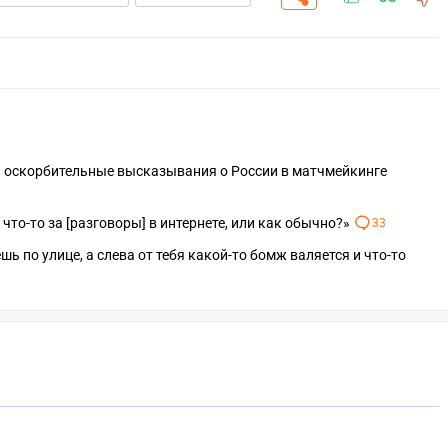
а оскорбительные высказывания о России в матчмейкинге
n что-то за [разговоры] в интернете, или как обычно?»
33
ь по улице, а слева от тебя какой-то бомж валяется и что-то