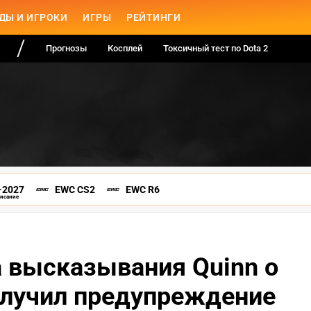
ДЫ И ИГРОКИ
ИГРЫ
РЕЙТИНГИ
Прогнозы
Косплей
Токсичный тест по Dota 2
-2027
EWC CS2
EWC R6
писание
а высказывания Quinn о
олучил предупреждение