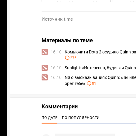
Источник
t.me
Материалы по теме
16.10
Комьюнити Dota 2 осудило Quinn з
276
16.10
Sunlight: «Интересно, будет ли Quin
16.10
NS о высказываниях Quinn: «Ты идёш
орёт тебе»
81
Комментарии
ПО ДАТЕ
ПО ПОПУЛЯРНОСТИ