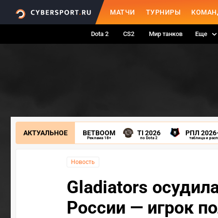
МАТЧИ
ТУРНИРЫ
КОМАН
Dota 2
CS2
Мир танков
Еще
АКТУАЛЬНОЕ
BETBOOM
TI 2026
РПЛ 2026
Реклама 18+
по Dota 2
таблица и рас
Новость
Gladiators осудил
России — игрок п