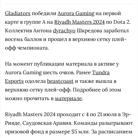
Gladiators
победили
Aurora Gaming
на первой
карте в группе A на
Riyadh Masters 2024
по Dota 2.
Коллектив Антона
dyrachyo
Шкредова заработал
восемь баллов и прошел в верхнюю сетку плей-
офф чемпионата.
На момент публикации материала в активе у
Aurora Gaming шесть очков. Ранее
Tundra
Esports
одолела
beastcoast
и также вышла в
верхнюю сетку плей-офф. Подробнее об этом
можно прочитать в
материале
.
Riyadh Masters 2024 проходит с 4 по 21 июля в Эр-
Рияде, Саудовская Аравия. Команды разыгрывают
призовой фонд в размере $5 млн. За расписанием