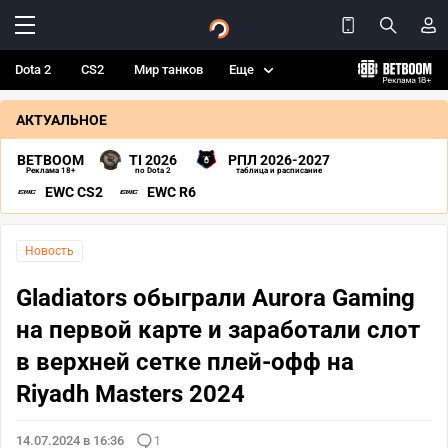
Dota 2
CS2
Мир танков
Еще
АКТУАЛЬНОЕ
BETBOOM
TI 2026
РПЛ 2026-2027
Реклама 18+
по Dota 2
таблица и расписание
EWC CS2
EWC R6
Новость
Gladiators обыграли Aurora Gaming
на первой карте и заработали слот
в верхней сетке плей-офф на
Riyadh Masters 2024
14.07.2024 в 16:36
1