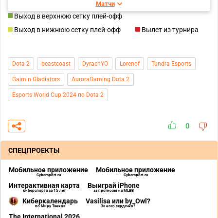
Матчи
Выход в верхнюю сетку плей-офф
Выход в нижнюю сетку плей-офф
Вылет из турнира
Dota 2
beastcoast
DyrachYO
Lorenof
Tundra Esports
Gaimin Gladiators
AuroraGaming Dota 2
Esports World Cup 2024 по Dota 2
0
СПЕЦПРОЕКТЫ
Мобильное приложение
Мобильное приложение
Cybersport.ru
Cybersport.ru
Интерактивная карта
Выиграй iPhone
киберспорта за 15 лет
за прогнозы на MLBB
Киберкалендарь
Vasilisa или by_Owl?
по Миру Танков
За кого сердечко?
The International 2026