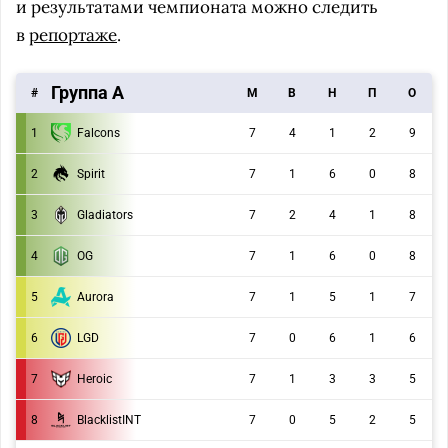
и результатами чемпионата можно следить
в
репортаже
.
Группа А
#
M
В
Н
П
О
1
Falcons
7
4
1
2
9
2
Spirit
7
1
6
0
8
3
Gladiators
7
2
4
1
8
4
OG
7
1
6
0
8
5
Aurora
7
1
5
1
7
6
LGD
7
0
6
1
6
7
Heroic
7
1
3
3
5
8
BlacklistINT
7
0
5
2
5