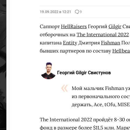
19.09.2022 в 12:21
9
Саппорт
HellRaisers
Георгий
Gilgir
Сви
отборочных на
The International 2022
капитана
Entity
Дмитрия
Fishman
Пол
бывших партнеров по составу
Hellbea
Георгий Gilgir Свистунов
Мой мальчик Fishman уже
из первоначального сост
держать, Ace, tOfu, MISE
The International 2022 пройдёт 8-30
фонд в размере более $11,5 млн. Мар