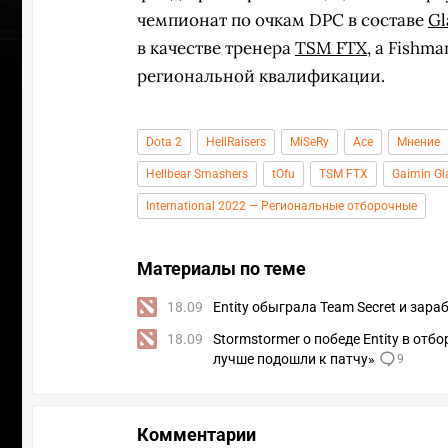
чемпионат по очкам DPC в составе
Gl
в качестве тренера
TSM FTX
, а Fishma
региональной квалификации.
Dota 2
HellRaisers
MiSeRy
Ace
Мнение
Hellbear Smashers
tOfu
TSM FTX
Gaimin Gl
International 2022 — Региональные отборочные
Материалы по теме
18.09
Entity обыграла Team Secret и зараб
18.09
Stormstormer о победе Entity в от
лучше подошли к патчу»
9
Комментарии