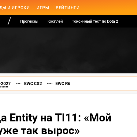
ДЫ И ИГРОКИ
ИГРЫ
РЕЙТИНГИ
Прогнозы
Косплей
Токсичный тест по Dota 2
-2027
EWC CS2
EWC R6
писание
а Entity на TI11: «Мой
уже так вырос»