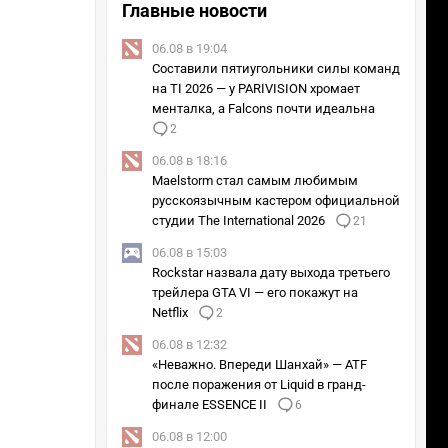
Главные новости
06.08 в 19:04
Составили пятиугольники силы команд
на TI 2026 — у PARIVISION хромает
менталка, а Falcons почти идеальна
2
06.08 в 18:16
Maelstorm стал самым любимым
русскоязычным кастером официальной
студии The International 2026
21
06.08 в 15:03
Rockstar назвала дату выхода третьего
трейлера GTA VI — его покажут на
Netflix
2
06.08 в 12:32
«Неважно. Впереди Шанхай» — ATF
после поражения от Liquid в гранд-
финале ESSENCE II
6
06.08 в 12:00