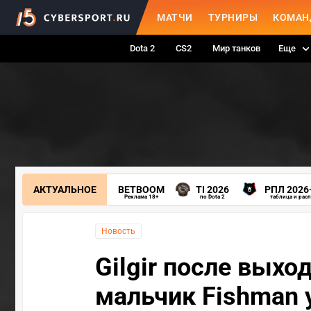
МАТЧИ
ТУРНИРЫ
КОМАН
Dota 2
CS2
Мир танков
Еще
АКТУАЛЬНОЕ
BETBOOM
TI 2026
РПЛ 2026
Реклама 18+
по Dota 2
таблица и рас
Новость
Gilgir после выход
мальчик Fishman 