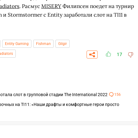
adiators
. Расмус
MISERY
Филипсен поедет на турнир
n и Stormstormer c Entity заработали слот на TI11 в
Entity Gaming
Fishman
Gilgir
adiators
17
отала слот в групповой стадии The International 2022
156
борочных на TI11: «Наши драфты и комфортные герои просто
СК
УЧАСТВОВАТЬ
ЗАБРАТЬ
A