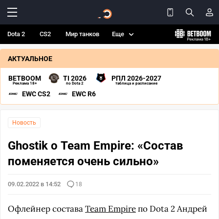
Dota 2
CS2
Мир танков
Еще
АКТУАЛЬНОЕ
BETBOOM
TI 2026
РПЛ 2026-2027
Реклама 18+
по Dota 2
таблица и расписание
EWC CS2
EWC R6
Новость
Ghostik о Team Empire: «Состав
поменяется очень сильно»
09.02.2022 в 14:52
18
Офлейнер состава
Team Empire
по Dota 2 Андрей