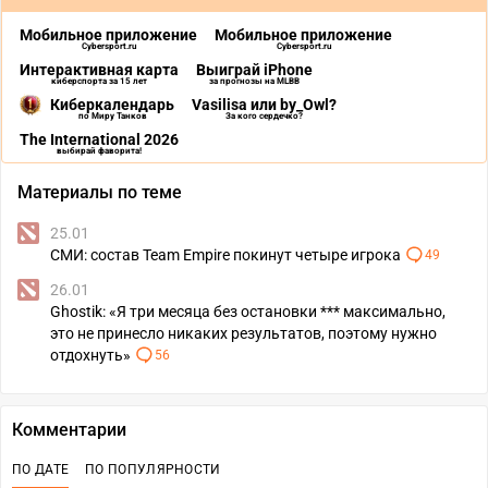
Мобильное приложение
Мобильное приложение
Cybersport.ru
Cybersport.ru
Интерактивная карта
Выиграй iPhone
киберспорта за 15 лет
за прогнозы на MLBB
Киберкалендарь
Vasilisa или by_Owl?
по Миру Танков
За кого сердечко?
The International 2026
выбирай фаворита!
Материалы по теме
25.01
СМИ: состав Team Empire покинут четыре игрока
49
26.01
Ghostik: «Я три месяца без остановки *** максимально,
это не принесло никаких результатов, поэтому нужно
отдохнуть»
56
Комментарии
ПО ДАТЕ
ПО ПОПУЛЯРНОСТИ