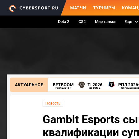
МАТЧИ
ТУРНИРЫ
КОМАН
Dota 2
CS2
Мир танков
Еще
АКТУАЛЬНОЕ
BETBOOM
TI 2026
РПЛ 2026
Реклама 18+
по Dota 2
таблица и рас
Новость
Gambit Esports сы
квалификации су