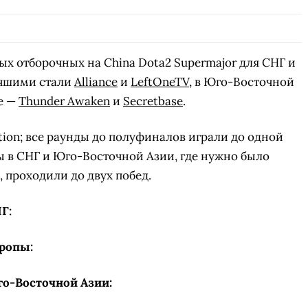
ых отборочных на China Dota2 Supermajor для СНГ и
учшими стали
Alliance
и
LeftOneTV
, в Юго-Восточной
е —
Thunder Awaken
и
Secretbase
.
ation; все раунды до полуфиналов играли до одной
 в СНГ и Юго-Восточной Азии, где нужно было
 проходили до двух побед.
Г:
ропы:
о-Восточной Азии: