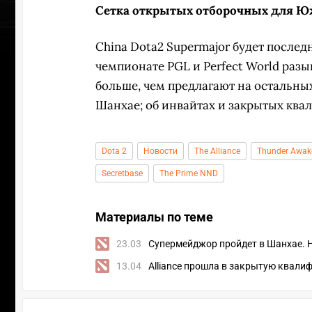
Сетка открытых отборочных для Ю
China Dota2 Supermajor будет последн
чемпионате PGL и Perfect World разыг
больше, чем предлагают на остальных
Шанхае; об инвайтах и закрытых кв
Dota 2
Новости
The Alliance
Thunder Awak
Secretbase
The Prime NND
Материалы по теме
23.03
Супермейджор пройдет в Шанхае. Н
УЧАСТВ
13.04
Alliance прошла в закрытую квал