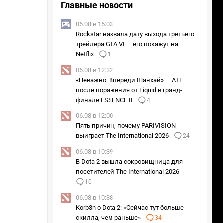
Главные новости
06.08 в 15:03
Rockstar назвала дату выхода третьего
трейлера GTA VI — его покажут на
Netflix
1
06.08 в 12:32
«Неважно. Впереди Шанхай» — ATF
после поражения от Liquid в гранд-
финале ESSENCE II
4
06.08 в 12:00
Пять причин, почему PARIVISION
выиграет The International 2026
24
06.08 в 10:39
В Dota 2 вышла сокровищница для
посетителей The International 2026
10
06.08 в 10:38
Korb3n о Dota 2: «Сейчас тут больше
скилла, чем раньше»
34