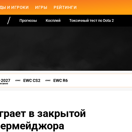
ДЫ И ИГРОКИ
ИГРЫ
РЕЙТИНГИ
Прогнозы
Косплей
Токсичный тест по Dota 2
-2027
EWC CS2
EWC R6
писание
грает в закрытой
пермейджора