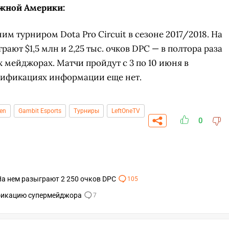
жной Америки:
им турниром Dota Pro Circuit в сезоне 2017/2018. На
рают $1,5 млн и 2,25 тыс. очков DPC — в полтора раза
 мейджорах. Матчи пройдут с 3 по 10 июня в
алификациях информации еще нет.
en
Gambit Esports
Турниры
LeftOneTV
0
а нем разыграют 2 250 очков DPC
СКАЧАТЬ НА
СК
105
ОВАТЬ
ЗАБРАТЬ
ANDROID
ификацию супермейджора
7