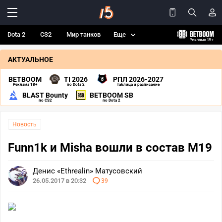
Dota 2
CS2
Мир танков
Еще
АКТУАЛЬНОЕ
BETBOOM
TI 2026
РПЛ 2026-2027
Реклама 18+
по Dota 2
таблица и расписание
BLAST Bounty
BETBOOM SB
по CS2
по Dota 2
Новость
Funn1k и Misha вошли в состав M19
Денис «Ethrealin» Матусовский
26.05.2017 в 20:32
39