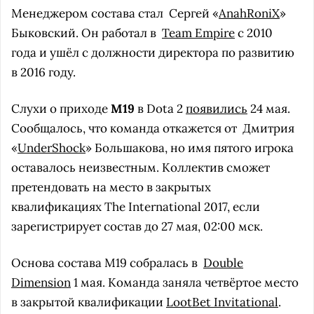
Менеджером состава стал
Сергей «
AnahRoniX
»
Быковский. Он работал в
Team Empire
с 2010
года и ушёл с должности директора по развитию
в 2016 году.
Слухи о приходе
M19
в Dota 2
появились
24 мая.
Cообщалось, что команда откажется от
Дмитрия
«
UnderShock
» Большакова, но имя пятого игрока
оставалось неизвестным. Коллектив сможет
претендовать на место в закрытых
квалификациях The International 2017, если
зарегистрирует состав до 27 мая, 02:00 мск.
Основа состава M19 cобралась в
Double
Dimension
1 мая. Команда заняла четвёртое место
в закрытой квалификации
LootBet Invitational
.