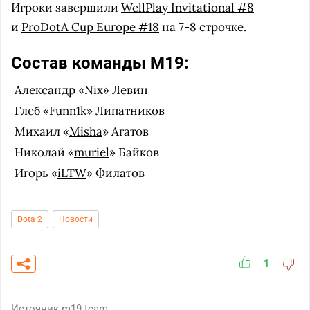
Игроки завершили
WellPlay Invitational #8
и
ProDotA Cup Europe #18
на 7-8 строчке.
Состав команды M19:
Александр «
Nix
» Левин
Глеб «
Funn1k
» Липатников
Михаил «
Misha
» Агатов
Николай «
muriel
» Байков
Игорь «
iLTW
» Филатов
Dota 2
Новости
1
Источник
m19.team