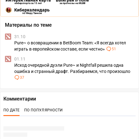
Интерактивная карта
Выиграй iPhone
киберспорта за 15 лет
за прогнозы на MLBB
Киберкалендарь
по Миру Танков
Материалы по теме
31.10
Pure~ о возвращении в BetBoom Team: «Я всегда хотел
играть в европейском составе, если честно»
51
01.11
Исход очередной дуэли Pure~ и Nightfall решила одна
ошибка и странный драфт. Разбираемся, что произошло
37
Комментарии
ПО ДАТЕ
ПО ПОПУЛЯРНОСТИ