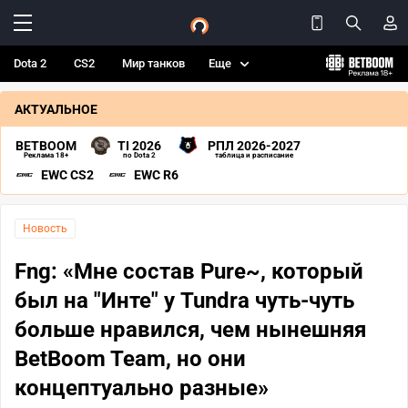
Dota 2
CS2
Мир танков
Еще
АКТУАЛЬНОЕ
BETBOOM
TI 2026
РПЛ 2026-2027
Реклама 18+
по Dota 2
таблица и расписание
EWC CS2
EWC R6
Новость
Fng: «Мне состав Pure~, который
был на "Инте" у Tundra чуть-чуть
больше нравился, чем нынешняя
BetBoom Team, но они
концептуально разные»