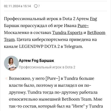
02.11.2024 в 15:14
7
Профессиональный игрок в Dota 2 Артем
Fng
Баршак порассуждал об игре Ивана
Pure~
Москаленко в составах
Tundra Esports
и
BetBoom
Team
. Цитата киберспортсмена приведена на
канале LEGENDWP DOTA 2 в Telegram.
Артем Fng Баршак
Профессиональный игрок в Dota 2
Возможно, у него [Pure~] в Tundra больше
власти было, поэтому и выглядел он по-
другому. Tundra тогда по-другому работала
относительно нынешней BetBoom Team. Мне
так-то состав, который был на "Инте" у Tundra