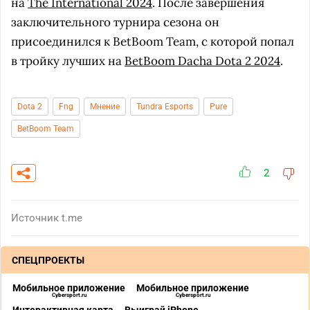
на
The International 2024
. После завершения
заключительного турнира сезона он
присоединился к BetBoom Team, с которой попал
в тройку лучших на
BetBoom Dacha Dota 2 2024
.
Dota 2
Fng
Мнение
Tundra Esports
Pure
BetBoom Team
2
Источник
t.me
СПЕЦПРОЕКТЫ
Мобильное приложение
Мобильное приложение
Cybersport.ru
Cybersport.ru