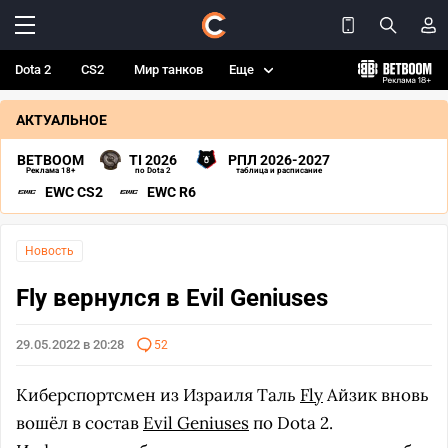
Dota 2
CS2
Мир танков
Еще
АКТУАЛЬНОЕ
BETBOOM
TI 2026
РПЛ 2026-2027
Реклама 18+
по Dota 2
таблица и расписание
EWC CS2
EWC R6
Новость
Fly вернулся в Evil Geniuses
29.05.2022 в 20:28
52
Киберспортсмен из Израиля Таль
Fly
Айзик вновь
вошёл в состав
Evil Geniuses
по Dota 2.