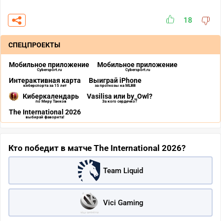
18
СПЕЦПРОЕКТЫ
Мобильное приложение
Мобильное приложение
Cybersport.ru
Cybersport.ru
Интерактивная карта
Выиграй iPhone
киберспорта за 15 лет
за прогнозы на MLBB
Киберкалендарь
Vasilisa или by_Owl?
по Миру Танков
За кого сердечко?
The International 2026
выбирай фаворита!
Кто победит в матче The International 2026?
Team Liquid
Vici Gaming