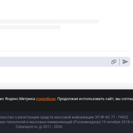
вис Яндекс.Метрика
подробнее
. Продолжая использовать сайт, вы согла
СПОРТ Медиа»
На сайте cybersport.ru применяются рекомендательные техноло
тельство о регистрации средств массовой информации ЭЛ № ФС 77 - 74
022
ых технологий и массовых коммуникаций (Роскомнадзор) 19 октября 2018 го
Cybersport.ru
@ 2011 - 2026