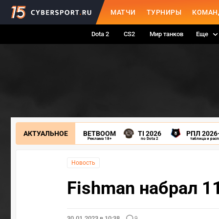
МАТЧИ
ТУРНИРЫ
КОМАН
Dota 2
CS2
Мир танков
Еще
АКТУАЛЬНОЕ
BETBOOM
TI 2026
РПЛ 2026
Реклама 18+
по Dota 2
таблица и рас
Новость
Fishman набрал 1
30.01.2023 в 10:38
9