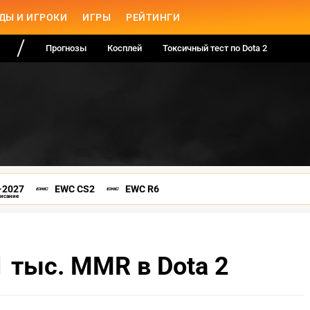
ДЫ И ИГРОКИ
ИГРЫ
РЕЙТИНГИ
Прогнозы
Косплей
Токсичный тест по Dota 2
-2027
EWC CS2
EWC R6
писание
1 тыс. MMR в Dota 2