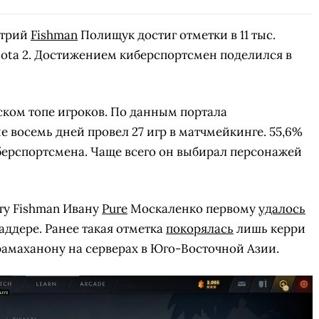
итрий
Fishman
Полищук достиг отметки в 11 тыс.
ota 2. Достижением киберспортсмен поделился в
ском топе игроков. По данным портала
ие восемь дней провел 27 игр в матчмейкинге. 55,6%
иберспортсмена. Чаще всего он выбирал персонажей
ту Fishman Ивану
Pure
Москаленко первому
удалось
аддере. Ранее такая отметка
покорялась
лишь керри
амаханону на серверах в Юго-Восточной Азии.