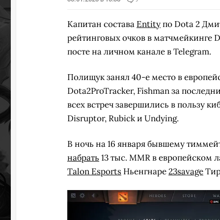
Капитан состава
Entity
по Dota 2 Дм
рейтинговых очков в матчмейкинге D
посте на личном канале в Telegram.
Полищук занял 40-е место в европей
Dota2ProTracker, Fishman за последн
всех встреч завершились в пользу к
Disruptor, Rubick и Undying.
В ночь на 16 января бывшему тиммей
набрать
13 тыс. MMR в европейском л
Talon Esports
Ньенгнаре
23savage
Тир