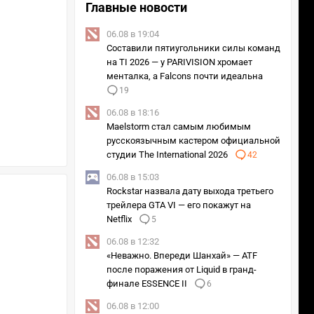
Главные новости
06.08 в 19:04
Составили пятиугольники силы команд
на TI 2026 — у PARIVISION хромает
менталка, а Falcons почти идеальна
19
06.08 в 18:16
Maelstorm стал самым любимым
русскоязычным кастером официальной
студии The International 2026
42
06.08 в 15:03
Rockstar назвала дату выхода третьего
трейлера GTA VI — его покажут на
Netflix
5
06.08 в 12:32
«Неважно. Впереди Шанхай» — ATF
после поражения от Liquid в гранд-
финале ESSENCE II
6
06.08 в 12:00