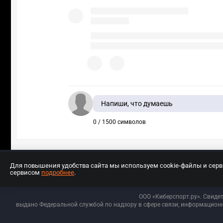
Напиши, что думаешь
0 / 1500 символов
Для повышения удобства сайта мы используем cookie-файлы и сер
сервисом
подробнее
.
Разработчиком сайта является ООО «Е
ООО «Киберспорт.ру». Свиде
выдано Федеральной службой по надзору в сфере связи, информационн