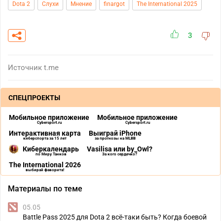
Dota 2
Слухи
Мнение
finargot
The International 2025
3
Источник
t.me
СПЕЦПРОЕКТЫ
Мобильное приложение
Мобильное приложение
Cybersport.ru
Cybersport.ru
Интерактивная карта
Выиграй iPhone
киберспорта за 15 лет
за прогнозы на MLBB
Киберкалендарь
Vasilisa или by_Owl?
по Миру Танков
За кого сердечко?
The International 2026
выбирай фаворита!
Материалы по теме
05.05
Battle Pass 2025 для Dota 2 всё-таки быть? Когда боевой