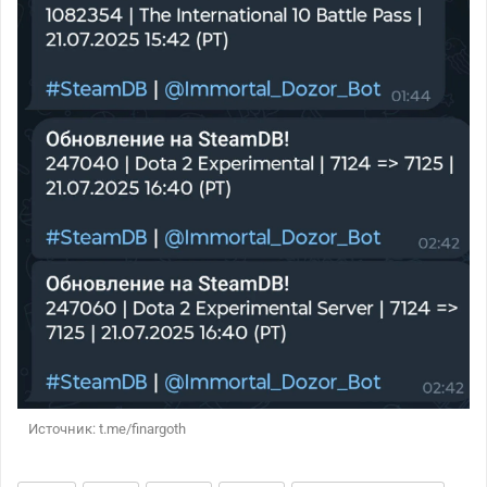
Источник: t.me/finargoth