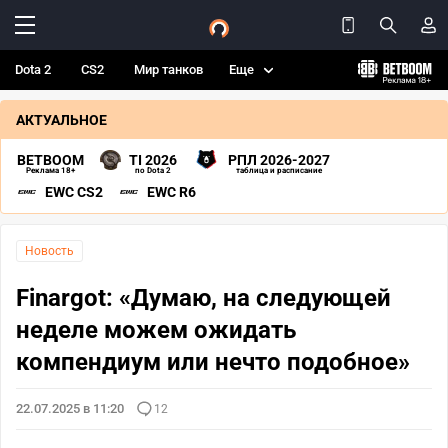
Dota 2
CS2
Мир танков
Еще
АКТУАЛЬНОЕ
BETBOOM
TI 2026
РПЛ 2026-2027
Реклама 18+
по Dota 2
таблица и расписание
EWC CS2
EWC R6
Новость
Finargot: «Думаю, на следующей
неделе можем ожидать
компендиум или нечто подобное»
22.07.2025 в 11:20
12