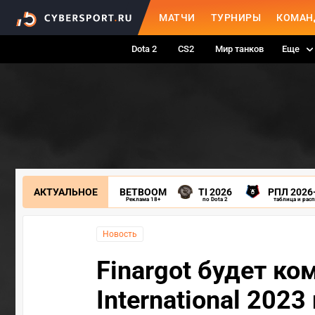
МАТЧИ
ТУРНИРЫ
КОМАН
Dota 2
CS2
Мир танков
Еще
АКТУАЛЬНОЕ
BETBOOM
TI 2026
РПЛ 2026
Реклама 18+
по Dota 2
таблица и рас
Новость
Finargot будет к
International 2023 