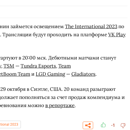
ин займется освещением
The International 2023
по
а. Трансляции будут проходить на платформе
VK Play
стартуют в 20:00 мск. Дебютными матчами станут
y
,
TSM
—
Tundra Esports
,
Team
etBoom Team
и
LGD Gaming
—
Gladiators
.
по 29 октября в Сиэтле, США. 20 команд разыграют
должает пополняться за счет продаж компендиума и
соревнования можно
в репортаже
.
ational 2023
-1