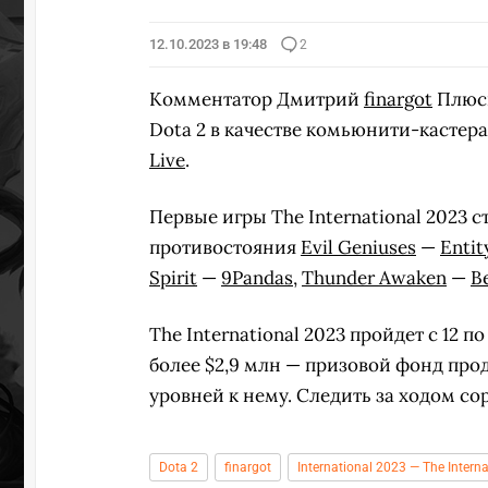
12.10.2023 в 19:48
2
Комментатор Дмитрий
finargot
Плюсн
Dota 2 в качестве комьюнити-кастер
Live
.
Первые игры The International 2023 
противостояния
Evil Geniuses
—
Entit
Spirit
—
9Pandas
,
Thunder Awaken
—
B
The International 2023 пройдет с 12 
более $2,9 млн — призовой фонд про
уровней к нему. Следить за ходом 
Dota 2
finargot
International 2023 — The Intern