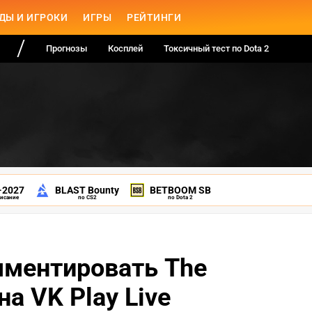
ДЫ И ИГРОКИ
ИГРЫ
РЕЙТИНГИ
Прогнозы
Косплей
Токсичный тест по Dota 2
-2027
BLAST Bounty
BETBOOM SB
писание
по CS2
по Dota 2
омментировать The
на VK Play Live