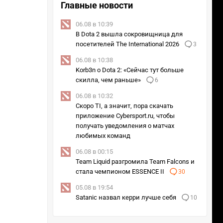
Главные новости
06.08 в 10:39
В Dota 2 вышла сокровищница для
посетителей The International 2026
3
06.08 в 10:38
Korb3n о Dota 2: «Сейчас тут больше
скилла, чем раньше»
6
06.08 в 10:32
Скоро TI, а значит, пора скачать
приложение Cybersport.ru, чтобы
получать уведомления о матчах
любимых команд
06.08 в 00:15
Team Liquid разгромила Team Falcons и
стала чемпионом ESSENCE II
30
05.08 в 19:54
Satanic назвал керри лучше себя
10