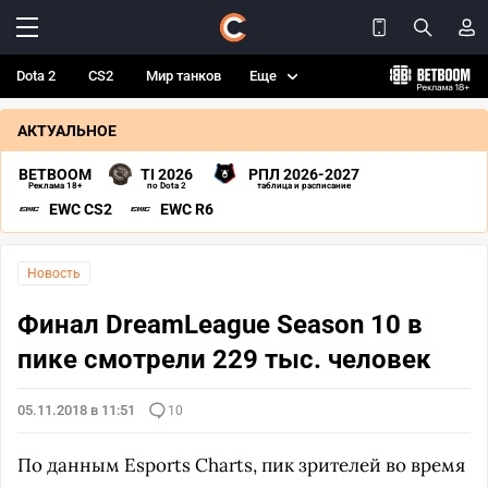
Dota 2
CS2
Мир танков
Еще
АКТУАЛЬНОЕ
BETBOOM
TI 2026
РПЛ 2026-2027
Реклама 18+
по Dota 2
таблица и расписание
EWC CS2
EWC R6
Новость
Финал DreamLeague Season 10 в
пике смотрели 229 тыс. человек
05.11.2018 в 11:51
10
По данным Esports Charts, пик зрителей во время