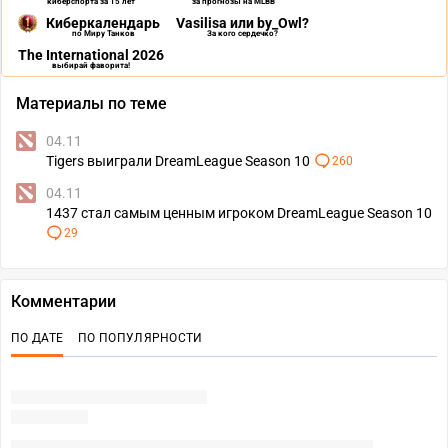
киберспорта за 15 лет
за прогнозы на MLBB
Киберкалендарь
Vasilisa или by_Owl?
по Миру Танков
За кого сердечко?
The International 2026
выбирай фаворита!
Материалы по теме
04.11
Tigers выиграли DreamLeague Season 10
260
04.11
1437 стал самым ценным игроком DreamLeague Season 10
29
Комментарии
ПО ДАТЕ
ПО ПОПУЛЯРНОСТИ