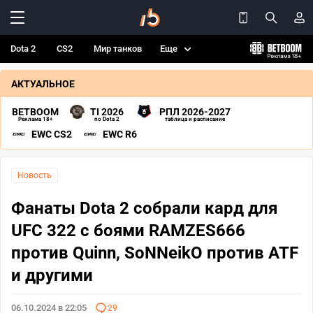
Dota 2
CS2
Мир танков
Еще
АКТУАЛЬНОЕ
BETBOOM
TI 2026
РПЛ 2026-2027
Реклама 18+
по Dota 2
таблица и расписание
EWC CS2
EWC R6
Новость
Фанаты Dota 2 собрали кард для
UFC 322 с боями RAMZES666
против Quinn, SoNNeikO против ATF
и другими
06.10.2024 в 22:05
29