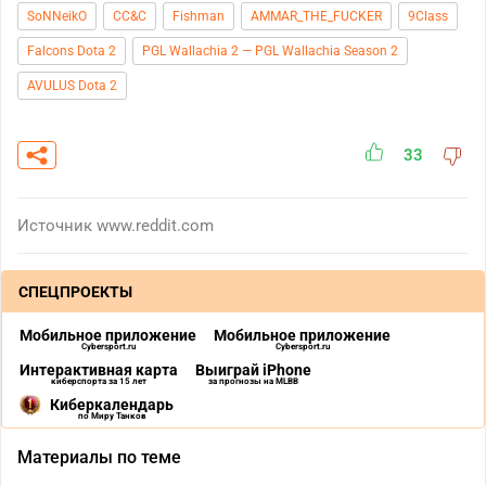
SoNNeikO
CC&C
Fishman
AMMAR_THE_FUCKER
9Class
Falcons Dota 2
PGL Wallachia 2 — PGL Wallachia Season 2
AVULUS Dota 2
33
Источник
www.reddit.com
СПЕЦПРОЕКТЫ
Мобильное приложение
Мобильное приложение
Cybersport.ru
Cybersport.ru
Интерактивная карта
Выиграй iPhone
киберспорта за 15 лет
за прогнозы на MLBB
Киберкалендарь
по Миру Танков
Материалы по теме