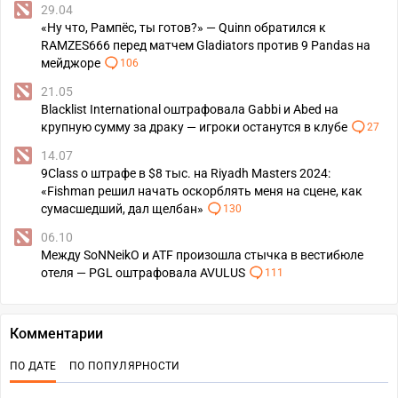
29.04
«Ну что, Рампёс, ты готов?» — Quinn обратился к
RAMZES666 перед матчем Gladiators против 9 Pandas на
мейджоре
106
21.05
Blacklist International оштрафовала Gabbi и Abed на
крупную сумму за драку — игроки останутся в клубе
27
14.07
9Class о штрафе в $8 тыс. на Riyadh Masters 2024:
«Fishman решил начать оскорблять меня на сцене, как
сумасшедший, дал щелбан»
130
06.10
Между SoNNeikO и ATF произошла стычка в вестибюле
отеля — PGL оштрафовала AVULUS
111
Комментарии
ПО ДАТЕ
ПО ПОПУЛЯРНОСТИ