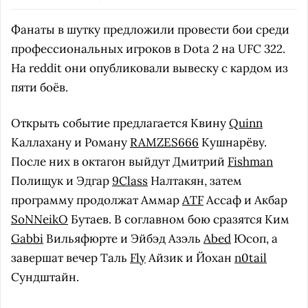
Фанаты в шутку предложили провести бои среди
профессиональных игроков в Dota 2 на UFC 322.
На reddit они опубликовали вывеску с кардом из
пяти боёв.
Открыть событие предлагается Квину
Quinn
Каллахану и Роману
RAMZES666
Кушнарёву.
После них в октагон выйдут Дмитрий
Fishman
Полищук и Эдгар
9Class
Налтакян, затем
программу продолжат Аммар
ATF
Ассаф и Акбар
SoNNeikO
Бутаев. В соглавном бою сразятся Ким
Gabbi
Вильяфюрте и Эйбэд Азэль
Abed
Юсоп, а
завершат вечер Таль
Fly
Айзик и Йохан
n0tail
Сундштайн.