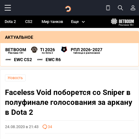
Dota 2
CS2
Мир танков
Еще
АКТУАЛЬНОЕ
BETBOOM
TI 2026
РПЛ 2026-2027
Реклама 18+
по Dota 2
таблица и расписание
EWC CS2
EWC R6
Новость
Faceless Void поборется со Sniper в
полуфинале голосования за аркану
в Dota 2
24.08.2020 в 21:43
34