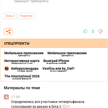
Скриншот: Cybersport.ru
Dota 2
Новости
2
СПЕЦПРОЕКТЫ
Мобильное приложение
Мобильное приложение
Cybersport.ru
Cybersport.ru
Интерактивная карта
Выиграй iPhone
киберспорта за 15 лет
за прогнозы на MLBB
Киберкалендарь
Vasilisa или by_Owl?
по Миру Танков
За кого сердечко?
The International 2026
выбирай фаворита!
Материалы по теме
17.08
Определились все участники четвертьфинала
голосования за аркану в Dota 2
33