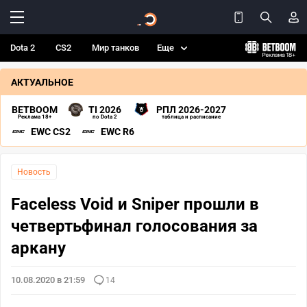
Dota 2
CS2
Мир танков
Еще
АКТУАЛЬНОЕ
BETBOOM
TI 2026
РПЛ 2026-2027
Реклама 18+
по Dota 2
таблица и расписание
EWC CS2
EWC R6
Новость
Faceless Void и Sniper прошли в
четвертьфинал голосования за
аркану
10.08.2020 в 21:59
14