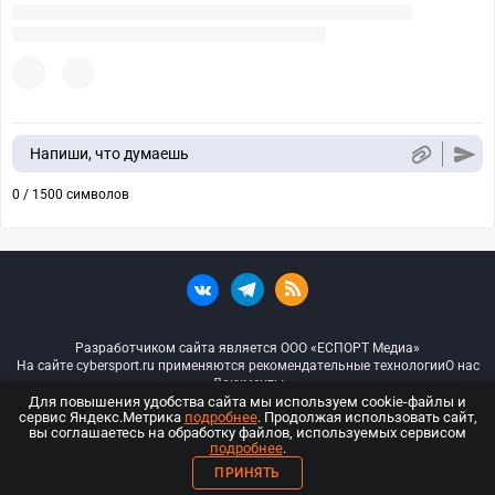
Напиши, что думаешь
0 / 1500 символов
Разработчиком сайта является ООО «ЕСПОРТ Медиа»
На сайте cybersport.ru применяются рекомендательные технологии
О нас
Документы
Для повышения удобства сайта мы используем cookie-файлы и
сервис Яндекс.Метрика
подробнее
. Продолжая использовать сайт,
© ООО «Киберспорт.ру» — Все права защищены
вы соглашаетесь на обработку файлов, используемых сервисом
подробнее
.
18+
ПРИНЯТЬ
ООО «Киберспорт.ру». Свидетельство о регистрации средств массовой