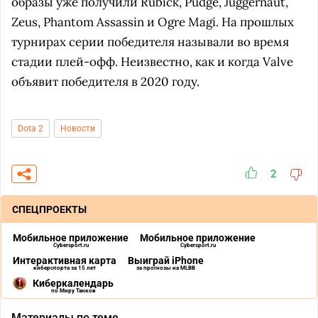
образы уже получили Rubick, Pudge, Juggernaut,
Zeus, Phantom Assassin и Ogre Magi. На прошлых
турнирах серии победителя называли во время
стадии плей-офф. Неизвестно, как и когда Valve
объявит победителя в 2020 году.
Dota 2
Новости
2
СПЕЦПРОЕКТЫ
Мобильное приложение
Мобильное приложение
Cybersport.ru
Cybersport.ru
Интерактивная карта
Выиграй iPhone
киберспорта за 15 лет
за прогнозы на MLBB
Киберкалендарь
по Миру Танков
Материалы по теме