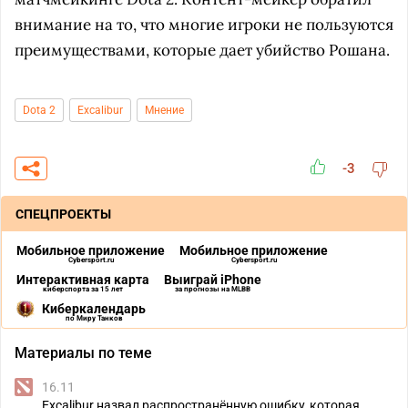
внимание на то, что многие игроки не пользуются
преимуществами, которые дает убийство Рошана.
Dota 2
Excalibur
Мнение
-3
СПЕЦПРОЕКТЫ
Мобильное приложение
Мобильное приложение
Cybersport.ru
Cybersport.ru
Интерактивная карта
Выиграй iPhone
киберспорта за 15 лет
за прогнозы на MLBB
Киберкалендарь
по Миру Танков
Материалы по теме
16.11
Excalibur назвал распространённую ошибку, которая