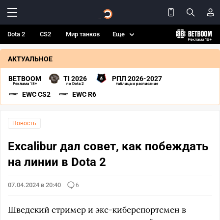
Dota 2
CS2
Мир танков
Еще
АКТУАЛЬНОЕ
BETBOOM
TI 2026
РПЛ 2026-2027
Реклама 18+
по Dota 2
таблица и расписание
EWC CS2
EWC R6
Новость
Excalibur дал совет, как побеждать
на линии в Dota 2
07.04.2024 в 20:40
6
Шведский стример и экс-киберспортсмен в