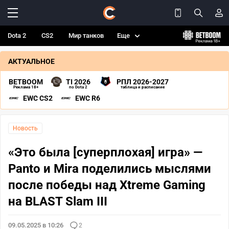
Dota 2
CS2
Мир танков
Еще
АКТУАЛЬНОЕ
BETBOOM
TI 2026
РПЛ 2026-2027
Реклама 18+
по Dota 2
таблица и расписание
EWC CS2
EWC R6
Новость
«Это была [суперплохая] игра» —
Panto и Mira поделились мыслями
после победы над Xtreme Gaming
на BLAST Slam III
09.05.2025 в 10:26
2