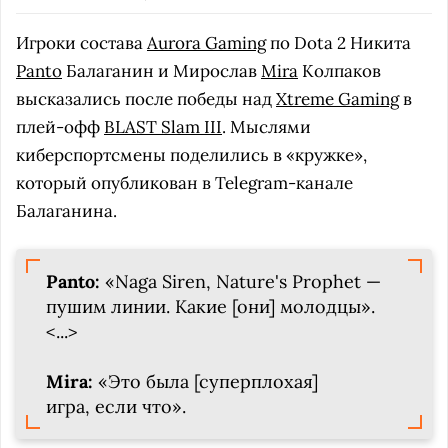
Игроки состава
Aurora Gaming
по Dota 2 Никита
Panto
Балаганин и Мирослав
Mira
Колпаков
высказались после победы над
Xtreme Gaming
в
плей-офф
BLAST Slam III
. Мыслями
киберспортсмены поделились в «кружке»,
который опубликован в Telegram-канале
Балаганина.
Panto:
«Naga Siren, Nature's Prophet —
пушим линии. Какие [они] молодцы».
<...>
Mira:
«Это была [суперплохая]
игра, если что».