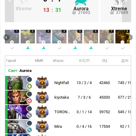
Xtreme
Aurora
Xtreme
13
:
31
21693
37669
1
2
3
4
5
6
7
8
Герой
MMR
Игрок
У/С/П
ОЦ
Д/Н
Свет:
Aurora
Nightfall
13 / 2 / 4
42460
745 / 19
1
30
kiyotaka
7 / 3 / 6
45333
577 / 21
303
28
TORONTOTOKYO
3 / 1 / 14
39752
545 / 13
90
27
Mira
0 / 4 / 16
17534
92 / 1
201
25