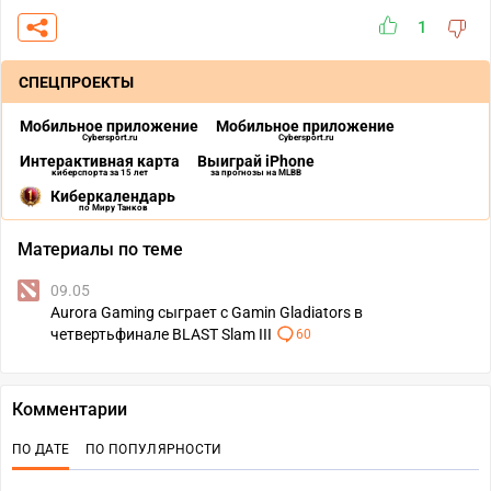
1
СПЕЦПРОЕКТЫ
Мобильное приложение
Мобильное приложение
Cybersport.ru
Cybersport.ru
Интерактивная карта
Выиграй iPhone
киберспорта за 15 лет
за прогнозы на MLBB
Киберкалендарь
по Миру Танков
Материалы по теме
09.05
Aurora Gaming сыграет с Gamin Gladiators в
четвертьфинале BLAST Slam III
60
Комментарии
ПО ДАТЕ
ПО ПОПУЛЯРНОСТИ