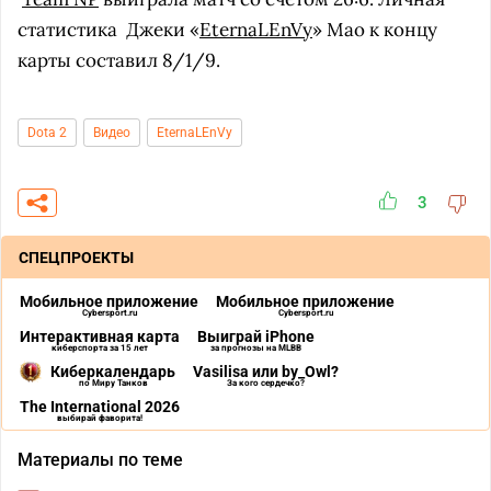
статистика
Джеки «
EternaLEnVy
» Мао к концу
карты составил 8/1/9.
Dota 2
Видео
EternaLEnVy
3
СПЕЦПРОЕКТЫ
Мобильное приложение
Мобильное приложение
Cybersport.ru
Cybersport.ru
Интерактивная карта
Выиграй iPhone
киберспорта за 15 лет
за прогнозы на MLBB
Киберкалендарь
Vasilisa или by_Owl?
по Миру Танков
За кого сердечко?
The International 2026
выбирай фаворита!
Материалы по теме