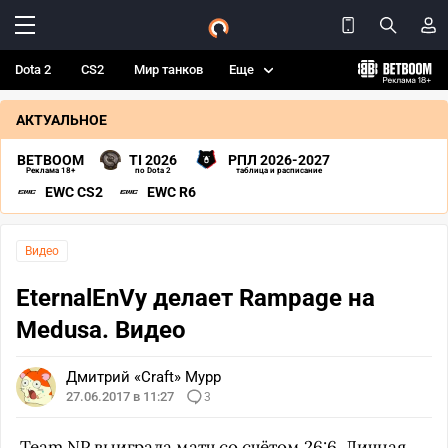
Dota 2
CS2
Мир танков
Еще
АКТУАЛЬНОЕ
BETBOOM
TI 2026
РПЛ 2026-2027
Реклама 18+
по Dota 2
таблица и расписание
EWC CS2
EWC R6
Видео
EternalEnVy делает Rampage на
Medusa. Видео
Дмитрий «Craft» Мурр
27.06.2017 в 11:27
3
Team NP
выиграла матч со счётом 26:6. Личная