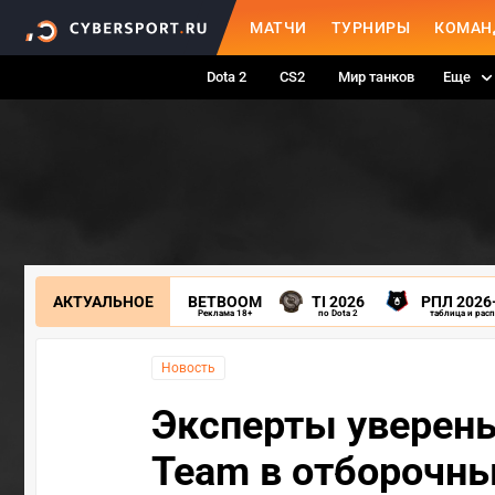
МАТЧИ
ТУРНИРЫ
КОМАН
Dota 2
CS2
Мир танков
Еще
АКТУАЛЬНОЕ
BETBOOM
TI 2026
РПЛ 2026
Реклама 18+
по Dota 2
таблица и рас
Новость
Эксперты уверены
Team в отборочных