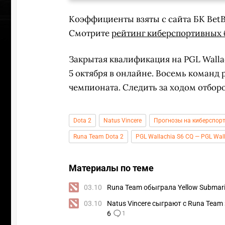
Коэффициенты взяты с сайта БК Bet
Смотрите
рейтинг киберспортивных 
Закрытая квалификация на PGL Wallac
5 октября в онлайне. Восемь команд
чемпионата. Следить за ходом отбо
Dota 2
Natus Vincere
Прогнозы на киберспорт
Runa Team Dota 2
PGL Wallachia S6 CQ — PGL Wal
Материалы по теме
ПЕРЕ
03.10
Runa Team обыграла Yellow Submari
03.10
Natus Vincere сыграют с Runa Team
6
1