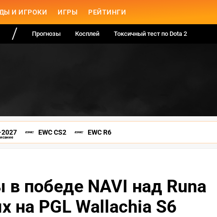
ДЫ И ИГРОКИ
ИГРЫ
РЕЙТИНГИ
Прогнозы
Косплей
Токсичный тест по Dota 2
-2027
EWC CS2
EWC R6
писание
 в победе NAVI над Runa
 на PGL Wallachia S6