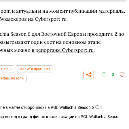
Boom и актуальны на момент публикации материала.
букмекеров
на
Cybersport.ru
.
hia Season 6 для Восточной Европы проходит с 2 по
 разыгрывают один слот на основном этапе
рочных можно
в репортаже Cybersport.ru
.
 Dota 2
Ставки и прогнозы
0
lachia Season 6
СКАЧАТЬ НА
СК
ЙТИ
ВЫБРАТЬ
ANDROID
ne в матче отборочных на PGL Wallachia Season 6
1
 за выход в гранд-финал квалификации на PGL Wallachia Season