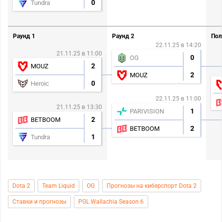
0
Tundra
Раунд 1
Раунд 2
Пол
22.11.25 в 14:20
21.11.25 в 11:00
0
OG
2
MOUZ
2
MOUZ
0
Heroic
22.11.25 в 11:00
21.11.25 в 13:30
1
PARIVISION
2
BETBOOM
2
BETBOOM
1
Tundra
Dota 2
Team Liquid
OG
Прогнозы на киберспорт Dota 2
Ставки и прогнозы
PGL Wallachia Season 6