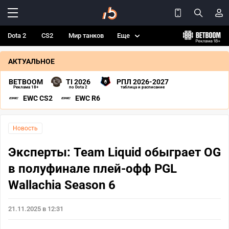
Dota 2
CS2
Мир танков
Еще
АКТУАЛЬНОЕ
BETBOOM
TI 2026
РПЛ 2026-2027
Реклама 18+
по Dota 2
таблица и расписание
EWC CS2
EWC R6
Новость
Эксперты: Team Liquid обыграет OG
в полуфинале плей-офф PGL
Wallachia Season 6
21.11.2025 в 12:31