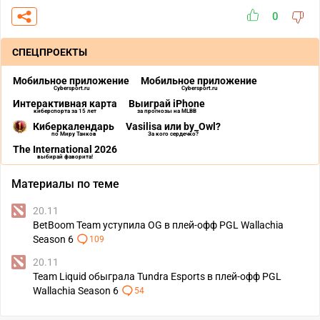
0
СПЕЦПРОЕКТЫ
Мобильное приложение
Мобильное приложение
Cybersport.ru
Cybersport.ru
Интерактивная карта
Выиграй iPhone
киберспорта за 15 лет
за прогнозы на MLBB
Киберкалендарь
Vasilisa или by_Owl?
по Миру Танков
За кого сердечко?
The International 2026
выбирай фаворита!
Материалы по теме
20.11
BetBoom Team уступила OG в плей-офф PGL Wallachia
Season 6
109
20.11
Team Liquid обыграла Tundra Esports в плей-офф PGL
Wallachia Season 6
54