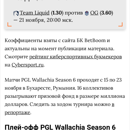
Team Liquid
(
1.30
) против
OG
(
3.60
)
— 21
ноября, 20:00
мск
.
Коэффициенты взяты с сайта БК BetBoom и
актуальны на момент публикации материала.
Смотрите
рейтинг киберспортивных букмекеров
на
Cybersport.ru
.
Матчи PGL Wallachia Season 6 проходят с 15 по 23
ноября в Бухаресте, Румыния. 16 коллективов
разыгрывают призовой фонд в размере миллиона
долларов. Следить за ходом турнира можно
в
репортаже
.
Плей-офф PGL Wallachia Season 6