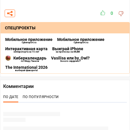
0
СПЕЦПРОЕКТЫ
Мобильное приложение
Мобильное приложение
Cybersport.ru
Cybersport.ru
Интерактивная карта
Выиграй iPhone
киберспорта за 15 лет
за прогнозы на MLBB
Киберкалендарь
Vasilisa или by_Owl?
по Миру Танков
За кого сердечко?
The International 2026
выбирай фаворита!
Комментарии
ПО ДАТЕ
ПО ПОПУЛЯРНОСТИ