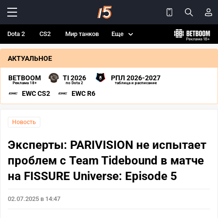
Dota 2
CS2
Мир танков
Еще
АКТУАЛЬНОЕ
BETBOOM
TI 2026
РПЛ 2026-2027
Реклама 18+
по Dota 2
таблица и расписание
EWC CS2
EWC R6
Новость
Эксперты: PARIVISION не испытает
проблем с Team Tidebound в матче
на FISSURE Universe: Episode 5
02.07.2025 в 14:47