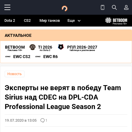
Dota 2
CS2
Мир танков
Еще
АКТУАЛЬНОЕ
BETBOOM
TI 2026
РПЛ 2026-2027
Реклама 18+
по Dota 2
таблица и расписание
EWC CS2
EWC R6
Новость
Эксперты не верят в победу Team
Sirius над CDEC на DPL-CDA
Professional League Season 2
19.07.2020 в 13:05
1