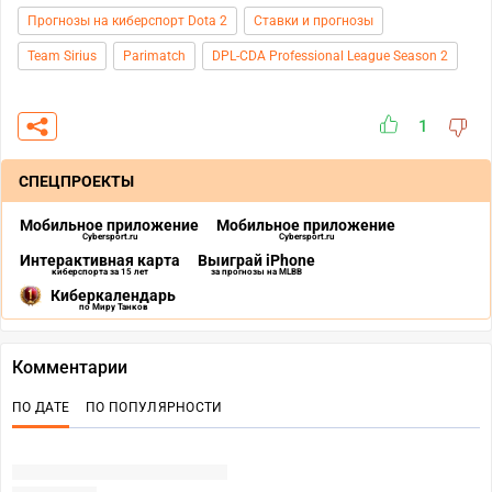
Прогнозы на киберспорт Dota 2
Ставки и прогнозы
Team Sirius
Parimatch
DPL-CDA Professional League Season 2
1
СПЕЦПРОЕКТЫ
Мобильное приложение
Мобильное приложение
Cybersport.ru
Cybersport.ru
Интерактивная карта
Выиграй iPhone
киберспорта за 15 лет
за прогнозы на MLBB
Киберкалендарь
по Миру Танков
Комментарии
ПО ДАТЕ
ПО ПОПУЛЯРНОСТИ