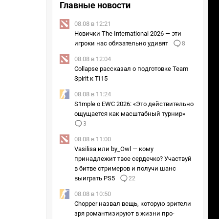
Главные новости
08.08 в 12:21
Новички The International 2026 — эти
игроки нас обязательно удивят
8
08.08 в 12:04
Collapse рассказал о подготовке Team
Spirit к TI15
08.08 в 11:24
S1mple о EWC 2026: «Это действительно
ощущается как масштабный турнир»
3
08.08 в 11:00
Vasilisa или by_Owl — кому
принадлежит твое сердечко? Участвуй
в битве стримеров и получи шанс
выиграть PS5
22
08.08 в 10:50
Chopper назвал вещь, которую зрители
зря романтизируют в жизни про-