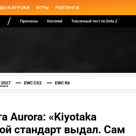
ДЫ И ИГРОКИ
ИГРЫ
РЕЙТИНГИ
Прогнозы
Косплей
Токсичный тест по Dota 2
-2027
EWC CS2
EWC R6
писание
та Aurora: «Kiyotaka
той стандарт выдал. Сам