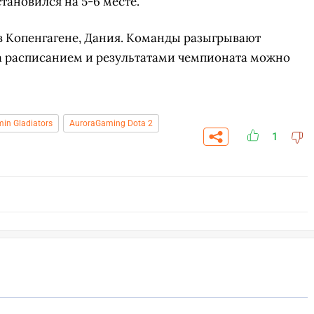
становился на 5-6 месте.
ая в Копенгагене, Дания. Команды разыгрывают
За расписанием и результатами чемпионата можно
min Gladiators
AuroraGaming Dota 2
1
СКАЧАТЬ НА
С
ЕЙТИ
ВЫБРАТЬ
ANDROID