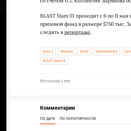
со счетом 0:2. Коллектив Зырянова о
BLAST Slam III проходит с 6 по 11 м
призовой фонд в размере $750 тыс. 
следить в
репортаже
.
Dota 2
Мнение
Eiritel
depressed kid
Gai
BLAST Slam III
Источник
t.me
ПЕР
Комментарии
ПО ДАТЕ
ПО ПОПУЛЯРНОСТИ