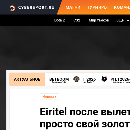
МАТЧИ
ТУРНИРЫ
КОМАН
Dota 2
CS2
Мир танков
Еще
АКТУАЛЬНОЕ
BETBOOM
TI 2026
РПЛ 2026
Реклама 18+
по Dota 2
таблица и рас
Новость
Eiritel после выле
просто свой золо