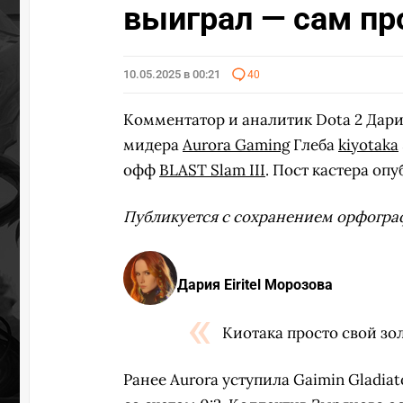
выиграл — сам пр
10.05.2025 в 00:21
40
Комментатор и аналитик Dota 2 Дар
мидера
Aurora Gaming
Глеба
kiyotaka
офф
BLAST Slam III
. Пост кастера оп
Публикуется с сохранением орфогра
Дария Eiritel Морозова
Киотака просто свой зо
Ранее Aurora уступила Gaimin Gladiat