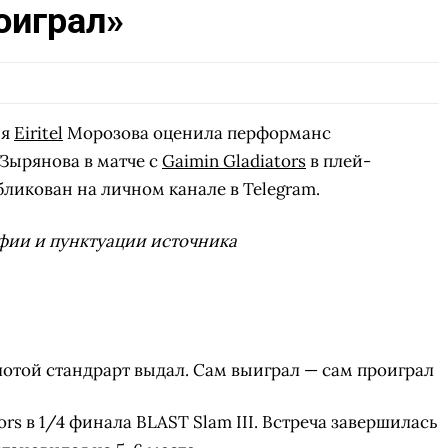
оиграл»
ия
Eiritel
Морозова оценила перформанс
Зырянова в матче с
Gaimin Gladiators
в плей-
убликован на личном канале в Telegram.
фии и пунктуации источника
лотой стандрарт выдал. Сам выиграл — сам проиграл
ors в 1/4 финала BLAST Slam III. Встреча завершилась