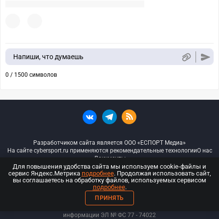
Напиши, что думаешь
0 / 1500 символов
Разработчиком сайта является ООО «ЕСПОРТ Медиа»
На сайте cybersport.ru применяются рекомендательные технологии
О нас
Документы
Для повышения удобства сайта мы используем cookie-файлы и
сервис Яндекс.Метрика
подробнее
. Продолжая использовать сайт,
© ООО «Киберспорт.ру» — Все права защищены
вы соглашаетесь на обработку файлов, используемых сервисом
подробнее
.
18+
ПРИНЯТЬ
ООО «Киберспорт.ру». Свидетельство о регистрации средств массовой
информации ЭЛ № ФС 77 - 74
022