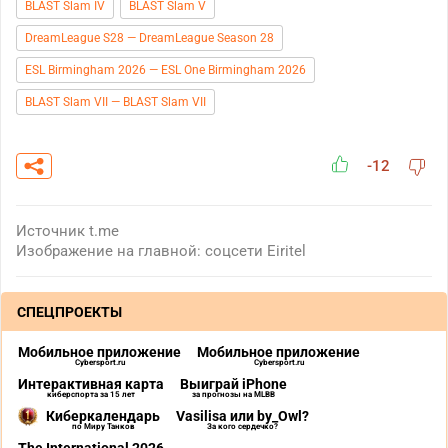
BLAST Slam IV
BLAST Slam V
DreamLeague S28 — DreamLeague Season 28
ESL Birmingham 2026 — ESL One Birmingham 2026
BLAST Slam VII — BLAST Slam VII
-12
Источник
t.me
Изображение на главной: соцсети Eiritel
СПЕЦПРОЕКТЫ
Мобильное приложение
Мобильное приложение
Cybersport.ru
Cybersport.ru
Интерактивная карта
Выиграй iPhone
киберспорта за 15 лет
за прогнозы на MLBB
Киберкалендарь
Vasilisa или by_Owl?
по Миру Танков
За кого сердечко?