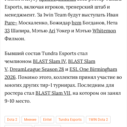
Esports, включая игроков, тренерский штаб и
менеджмент. За 1win Team будут выступать Иван
Pure~
Москаленко, Божидар
bzm
Богданов, Нета
33
Шапира, Мэтью
Ari
Уокер и Мэтью
Whitemon
Филмон.
Бывший состав Tundra Esports стал
чемпионом
BLAST Slam IV
,
BLAST Slam
V
,
DreamLeague Season 28
и
ESL One Birmingham
2026
. Помимо этого, коллектив принял участие во
многих других тир-1 турнирах. Последним для
ростера стал
BLAST Slam VII
, на котором он занял
9-10 место.
Dota 2
Мнение
Eiritel
Tundra Esports
1WIN Dota 2