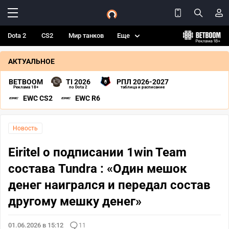
Dota 2
CS2
Мир танков
Еще
АКТУАЛЬНОЕ
BETBOOM
TI 2026
РПЛ 2026-2027
Реклама 18+
по Dota 2
таблица и расписание
EWC CS2
EWC R6
Новость
Eiritel о подписании 1win Team
состава Tundra : «Один мешок
денег наигрался и передал состав
другому мешку денег»
01.06.2026 в 15:12
11