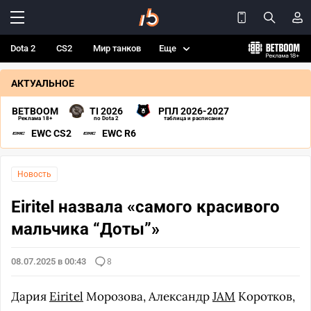
Dota 2
CS2
Мир танков
Еще
АКТУАЛЬНОЕ
BETBOOM
TI 2026
РПЛ 2026-2027
Реклама 18+
по Dota 2
таблица и расписание
EWC CS2
EWC R6
Новость
Eiritel назвала «самого красивого
мальчика “Доты”»
08.07.2025 в 00:43
8
Дария
Eiritel
Морозова, Александр
JAM
Коротков,