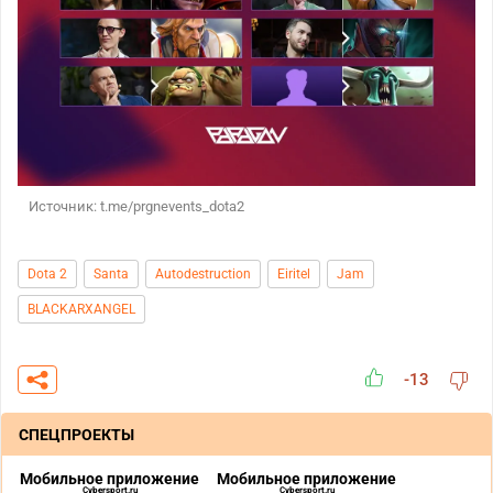
Источник: t.me/prgnevents_dota2
Dota 2
Santa
Autodestruction
Eiritel
Jam
BLACKARXANGEL
-13
СПЕЦПРОЕКТЫ
Мобильное приложение
Мобильное приложение
Cybersport.ru
Cybersport.ru