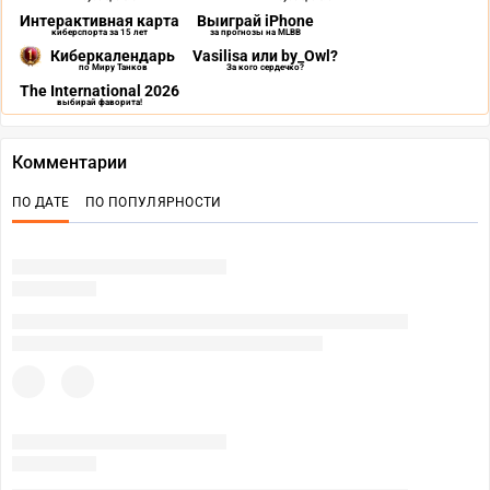
Интерактивная карта
Выиграй iPhone
киберспорта за 15 лет
за прогнозы на MLBB
Киберкалендарь
Vasilisa или by_Owl?
по Миру Танков
За кого сердечко?
The International 2026
выбирай фаворита!
Комментарии
ПО ДАТЕ
ПО ПОПУЛЯРНОСТИ