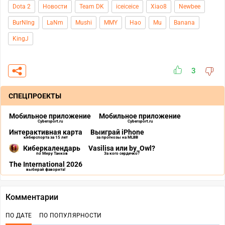
Dota 2
Новости
Team DK
iceiceice
Xiao8
Newbee
BurNIng
LaNm
Mushi
MMY
Hao
Mu
Banana
KingJ
3
СПЕЦПРОЕКТЫ
Мобильное приложение
Мобильное приложение
Cybersport.ru
Cybersport.ru
Интерактивная карта
Выиграй iPhone
киберспорта за 15 лет
за прогнозы на MLBB
Киберкалендарь
Vasilisa или by_Owl?
по Миру Танков
За кого сердечко?
The International 2026
выбирай фаворита!
Комментарии
ПО ДАТЕ
ПО ПОПУЛЯРНОСТИ