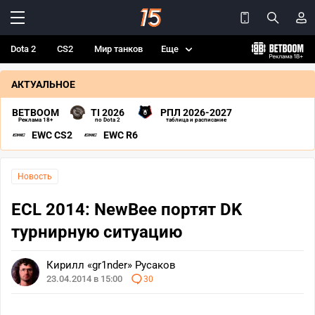
Dota 2
CS2
Мир танков
Еще
АКТУАЛЬНОЕ
BETBOOM
TI 2026
РПЛ 2026-2027
Реклама 18+
по Dota 2
таблица и расписание
EWC CS2
EWC R6
Новость
ECL 2014: NewBee портят DK
турнирную ситуацию
Кирилл «gr1nder» Русаков
23.04.2014 в 15:00
30