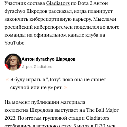
Участник состава
Gladiators
по Dota 2 Антон
dyrachyo
Шкредов рассказал, когда планирует
закончить киберспортивную карьеру. Мыслями
российский киберспортсмен поделился во влоге
команды на официальном канале клуба на
YouTube.
Антон dyrachyo Шкредов
Игрок Gladiators
Я буду играть в "Доту", пока она не станет
скучной или не умрет.
На момент публикации материала
коллектив Шкредова выступает на
The Bali Major
2023
. По итогам групповой стадии Gladiators
отобрались в верхнюю сетку. 5 июля в 12:30 мск