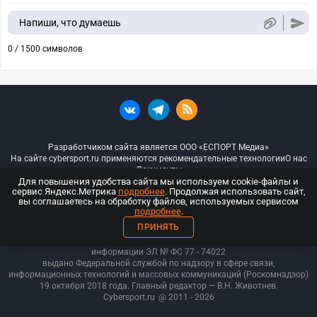
Напиши, что думаешь
0 / 1500 символов
Разработчиком сайта является ООО «ЕСПОРТ Медиа»
На сайте cybersport.ru применяются рекомендательные технологии
О нас
Документы
Для повышения удобства сайта мы используем cookie-файлы и
сервис Яндекс.Метрика
подробнее
. Продолжая использовать сайт,
© ООО «Киберспорт.ру» — Все права защищены
вы соглашаетесь на обработку файлов, используемых сервисом
подробнее
.
18+
ПРИНЯТЬ
ООО «Киберспорт.ру». Свидетельство о регистрации средств массовой
информации ЭЛ № ФС 77 - 74
022
выдано Федеральной службой по надзору в сфере связи,
информационных технологий и массовых коммуникаций (Роскомнадзор)
19 октября 2018 года. Главный редактор — В.Н. Животнев.
Cybersport.ru
@ 2011 - 2026