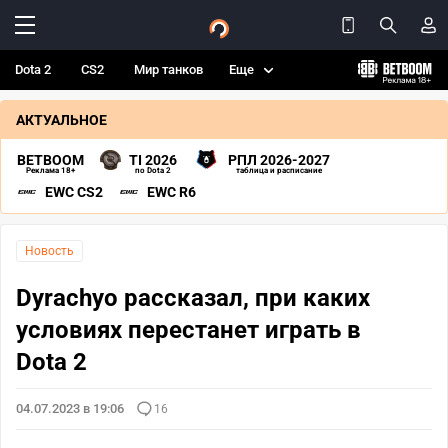
Dota 2
CS2
Мир танков
Еще
АКТУАЛЬНОЕ
BETBOOM
TI 2026
РПЛ 2026-2027
Реклама 18+
по Dota 2
таблица и расписание
EWC CS2
EWC R6
Новость
Dyrachyo рассказал, при каких
условиях перестанет играть в
Dota 2
04.07.2023 в 19:06
16