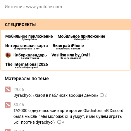
Источник
www.youtube.com
СПЕЦПРОЕКТЫ
Мобильное приложение
Мобильное приложение
Cybersport.ru
Cybersport.ru
Интерактивная карта
Выиграй iPhone
киберспорта за 15 лет
за прогнозы на MLBB
Киберкалендарь
Vasilisa или by_Owl?
по Миру Танков
За кого сердечко?
The International 2026
выбирай фаворита!
Материалы по теме
29.06
Dyrachyo: «Xiao8 в пабликах вообще демон»
2
30.06
TA2000 о двухчасовой карте против Gladiators: «В Discord
была мысль: "Мы моложе: они умрут, и мы будем играть
5х1 против dyrachyo"»
4