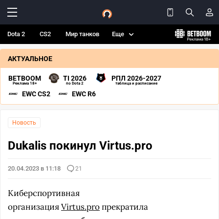
Dota 2
CS2
Мир танков
Еще
АКТУАЛЬНОЕ
BETBOOM
TI 2026
РПЛ 2026-2027
Реклама 18+
по Dota 2
таблица и расписание
EWC CS2
EWC R6
Новость
Dukalis покинул Virtus.pro
20.04.2023 в 11:18
21
Киберспортивная
организация
Virtus.pro
прекратила