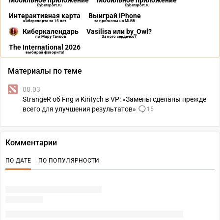
Мобильное приложение
Мобильное приложение
Cybersport.ru
Cybersport.ru
Интерактивная карта
Выиграй iPhone
киберспорта за 15 лет
за прогнозы на MLBB
Киберкалендарь
Vasilisa или by_Owl?
по Миру Танков
За кого сердечко?
The International 2026
выбирай фаворита!
Материалы по теме
08.03
StrangeR об Fng и Kiritych в VP: «Замены сделаны прежде
всего для улучшения результатов»
15
Комментарии
ПО ДАТЕ
ПО ПОПУЛЯРНОСТИ