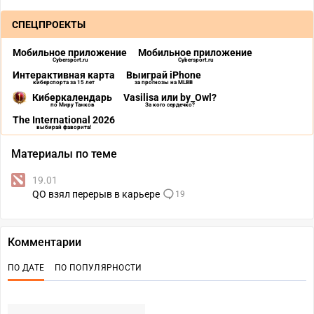
СПЕЦПРОЕКТЫ
Мобильное приложение
Мобильное приложение
Cybersport.ru
Cybersport.ru
Интерактивная карта
Выиграй iPhone
киберспорта за 15 лет
за прогнозы на MLBB
Киберкалендарь
Vasilisa или by_Owl?
по Миру Танков
За кого сердечко?
The International 2026
выбирай фаворита!
Материалы по теме
19.01
QO взял перерыв в карьере
19
Комментарии
ПО ДАТЕ
ПО ПОПУЛЯРНОСТИ