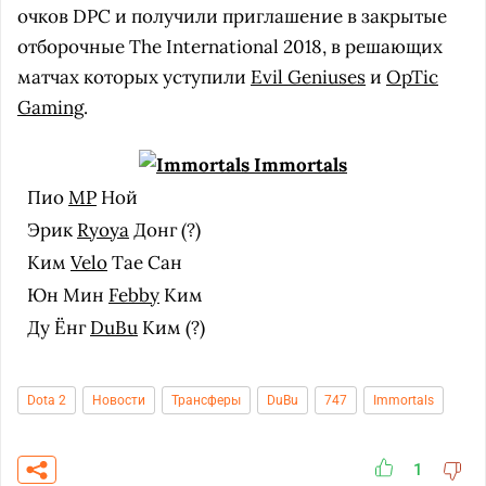
очков DPC и получили приглашение в закрытые
отборочные The International 2018, в решающих
матчах которых уступили
Evil Geniuses
и
OpTic
Gaming
.
Immortals
Пио
MP
Ной
Эрик
Ryoya
Донг (?)
Ким
Velo
Тае Сан
Юн Мин
Febby
Ким
Ду Ёнг
DuBu
Ким (?)
Dota 2
Новости
Трансферы
DuBu
747
Immortals
1