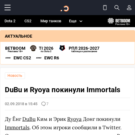
Dota 2
CS2
Мир танков
Еще
АКТУАЛЬНОЕ
BETBOOM
TI 2026
РПЛ 2026-2027
Реклама 18+
по Dota 2
таблица и расписание
EWC CS2
EWC R6
Новость
DuBu и Ryoya покинули Immortals
02.09.2018 в 15:45
7
Ду Ёнг
DuBu
Ким и Эрик
Ryoya
Донг покинули
Immortals
. Об этом игроки сообщили в Twitter.