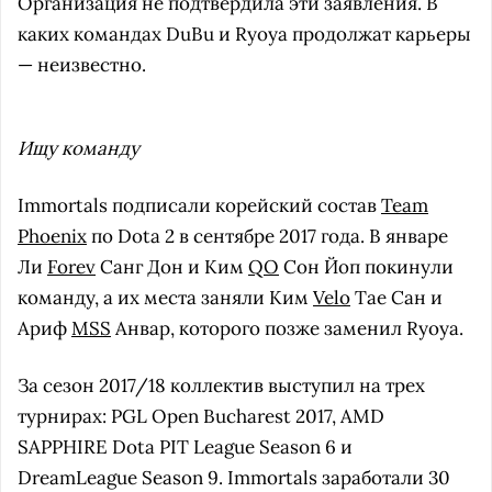
Организация не подтвердила эти заявления. В
каких командах DuBu и Ryoya продолжат карьеры
— неизвестно.
Ищу команду
Immortals подписали корейский состав
Team
Phoenix
по Dota 2 в сентябре 2017 года. В январе
Ли
Forev
Санг Дон и Ким
QO
Сон Йоп покинули
команду, а их места заняли Ким
Velo
Тае Сан и
Ариф
MSS
Анвар, которого позже заменил Ryoya.
За сезон 2017/18 коллектив выступил на трех
турнирах: PGL Open Bucharest 2017, AMD
SAPPHIRE Dota PIT League Season 6 и
DreamLeague Season 9. Immortals заработали 30