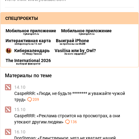
СПЕЦПРОЕКТЫ
Мобильное приложение
Мобильное приложение
Cybersport.ru
Cybersport.ru
Интерактивная карта
Выиграй iPhone
киберспорта за 15 лет
за прогнозы на MLBB
Киберкалендарь
Vasilisa или by_Owl?
по Миру Танков
За кого сердечко?
The International 2026
выбирай фаворита!
Материалы по теме
14.10
CaspeRRR: «Люди, не будьте ******** и уважайте чужой
труд»
209
15.10
CaspeRRR: «Реклама строится на просмотрах, а они
утекают другим людям»
136
16.10
DonStepan: «Единственное, чего не хватает нашей