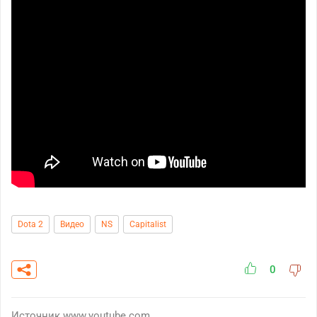
Dota 2
Видео
NS
Capitalist
0
Источник
www.youtube.com