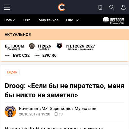
Dota 2
CS2
Мир танков
Еще
АКТУАЛЬНОЕ
BETBOOM
TI 2026
РПЛ 2026-2027
Реклама 18+
по Dota 2
таблица и расписание
EWC CS2
EWC R6
Видео
Droog: «Если бы не пиратство, меня
бы никто не заметил»
Вячеслав «MZ_Supersonic» Мурзатаев
20.10.2017 в 19:20
13
На канале RuHub вышло видео, в котором